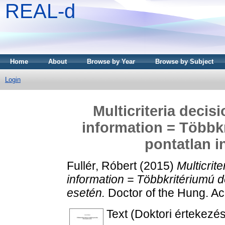
REAL-d
Home
About
Browse by Year
Browse by Subject
Login
Multicriteria deci
information = Többk
pontatlan i
Fullér, Róbert
(2015)
Multicrit
information = Többkritériumú d
esetén.
Doctor of the Hung. Ac
Text (Doktori értekezés