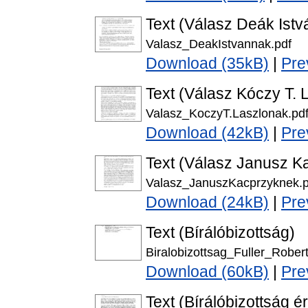
Text (Válasz Deák Istvá
Valasz_DeakIstvannak.pdf
Download (35kB)
|
Pre
Text (Válasz Kóczy T. L
Valasz_KoczyT.Laszlonak.pd
Download (42kB)
|
Pre
Text (Válasz Janusz Ka
Valasz_JanuszKacprzyknek.p
Download (24kB)
|
Pre
Text (Bírálóbizottság)
Biralobizottsag_Fuller_Robert
Download (60kB)
|
Pre
Text (Bírálóbizottság é