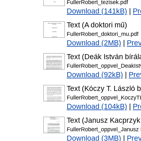
FullerRobert_tezisek.pdf
Download (141kB)
|
Pr
Text (A doktori mű)
FullerRobert_doktori_mu.pdf
Download (2MB)
|
Pre
Text (Deák István bírál
FullerRobert_oppvel_DeakIst
Download (92kB)
|
Pre
Text (Kóczy T. László b
FullerRobert_oppvel_KoczyTL
Download (104kB)
|
Pr
Text (Janusz Kacprzyk 
FullerRobert_oppvel_Janusz 
Download (3MB)
|
Pre