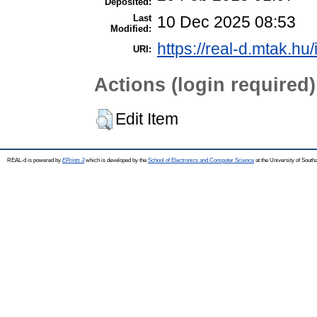
Deposited:
Last
10 Dec 2025 08:53
Modified:
https://real-d.mtak.hu/
URI:
Actions (login required)
Edit Item
REAL-d is powered by
EPrints 3
which is developed by the
School of Electronics and Computer Science
at the University of Sout