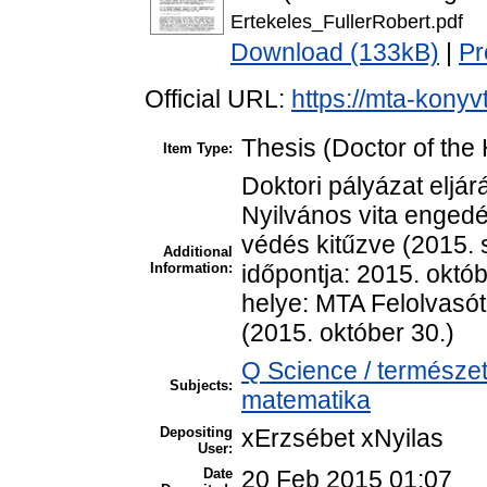
Ertekeles_FullerRobert.pdf
Download (133kB)
|
Pr
Official URL:
https://mta-konyv
Thesis (Doctor of the 
Item Type:
Doktori pályázat eljár
Nyilvános vita engedé
védés kitűzve (2015. 
Additional
Information:
időpontja: 2015. októb
helye: MTA Felolvasó
(2015. október 30.)
Q Science / természe
Subjects:
matematika
Depositing
xErzsébet xNyilas
User:
Date
20 Feb 2015 01:07