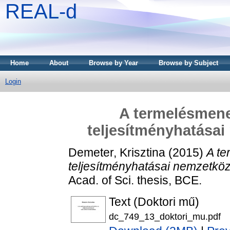
REAL-d
Home
About
Browse by Year
Browse by Subject
Login
A termelésmene
teljesítményhatásai
Demeter, Krisztina
(2015)
A te
teljesítményhatásai nemzetköz
Acad. of Sci. thesis, BCE.
Text (Doktori mű)
dc_749_13_doktori_mu.pdf