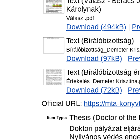
Text (Válasz - Berács 
Károlynak)
Válasz .pdf
Download (494kB)
|
Pr
Text (Bírálóbizottság)
Bírálóbizottság_Demeter Kris
Download (97kB)
|
Pre
Text (Bírálóbizottság é
Értékelés_Demeter Krisztina.
Download (72kB)
|
Pre
Official URL:
https://mta-konyv
Thesis (Doctor of the 
Item Type:
Doktori pályázat eljár
Nyilvános védés enge