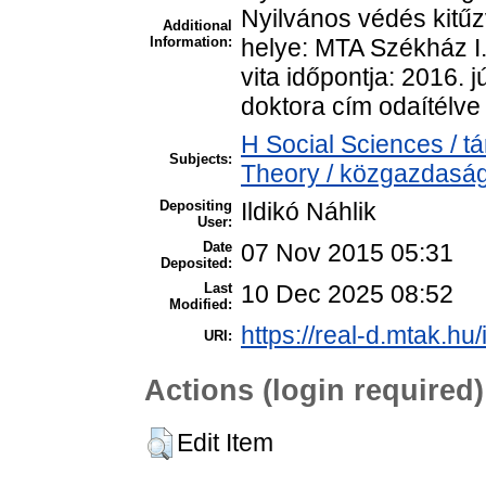
Nyilvános védés kitűz
Additional
Information:
helye: MTA Székház I.
vita időpontja: 2016. 
doktora cím odaítélve 
H Social Sciences /
Subjects:
Theory / közgazdasá
Depositing
Ildikó Náhlik
User:
Date
07 Nov 2015 05:31
Deposited:
Last
10 Dec 2025 08:52
Modified:
https://real-d.mtak.hu/
URI:
Actions (login required)
Edit Item