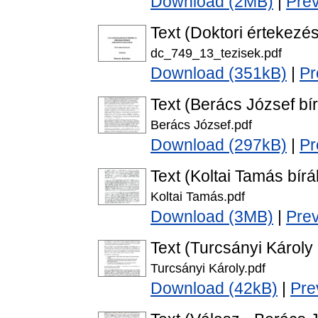
Download (2MB)
|
Pre
Text (Doktori értekezés
dc_749_13_tezisek.pdf
Download (351kB)
|
Pr
Text (Berács József bír
Berács József.pdf
Download (297kB)
|
Pr
Text (Koltai Tamás bírá
Koltai Tamás.pdf
Download (3MB)
|
Pre
Text (Turcsányi Károly 
Turcsányi Károly.pdf
Download (42kB)
|
Pre