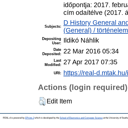
időpontja: 2017. febru
cím odaítélve (2017. áp
D History General and
Subjects:
(General) / történelem
Depositing
Ildikó Náhlik
User:
Date
22 Mar 2016 05:34
Deposited:
Last
27 Apr 2017 07:35
Modified:
https://real-d.mtak.hu/
URI:
Actions (login required)
Edit Item
REAL-d is powered by
EPrints 3
which is developed by the
School of Electronics and Computer Science
at the University of Sout