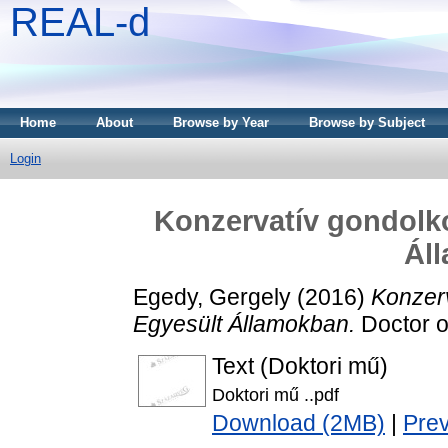
REAL-d
Home
About
Browse by Year
Browse by Subject
Login
Konzervatív gondolko
Ál
Egedy, Gergely
(2016)
Konzerv
Egyesült Államokban.
Doctor of
Text (Doktori mű)
Doktori mű ..pdf
Download (2MB)
|
Pre