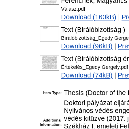
Ferencnek, Magyarics
Válasz.pdf
Download (160kB)
|
Pr
Text (Bírálóbizottság )
Bírálóbizottság_Egedy Gergel
Download (96kB)
|
Pre
Text (Bírálóbizottság é
Értékelés_Egedy Gergely.pdf
Download (74kB)
|
Pre
Thesis (Doctor of the 
Item Type:
Doktori pályázat eljá
Nyilvános védés enge
védés kitűzve (2017. j
Additional
Information:
Székház I. emeleti Fe