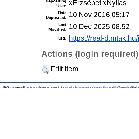
Depositing
xErzsébet xNyilas
User:
Date
10 Nov 2016 05:17
Deposited:
Last
10 Dec 2025 08:52
Modified:
https://real-d.mtak.hu/
URI:
Actions (login required)
Edit Item
REAL-d is powered by
EPrints 3
which is developed by the
School of Electronics and Computer Science
at the University of Sout