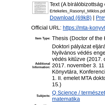
Text (A bírálóbizottság
Ertekeles_Rasonyi_Miklos.pd
Download (69kB)
|
Pre
Official URL:
https://mta-konyv
Thesis (Doctor of the 
Item Type:
Doktori pályázat eljár
Nyilvános védés enged
védés kitűzve (2017. o
Additional
2017. november 3. 11 
Information:
Könyvtára, Konferenci
1. II. emelet MTA dok
15.)
Q Science / természe
Subjects:
matematika