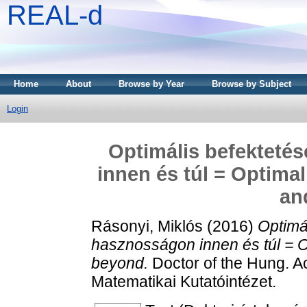
REAL-d
Home
About
Browse by Year
Browse by Subject
Login
Optimális befekteté
innen és túl = Optimal
an
Rásonyi, Miklós
(2016)
Optimá
hasznosságon innen és túl = Op
beyond.
Doctor of the Hung. Ac
Matematikai Kutatóintézet.