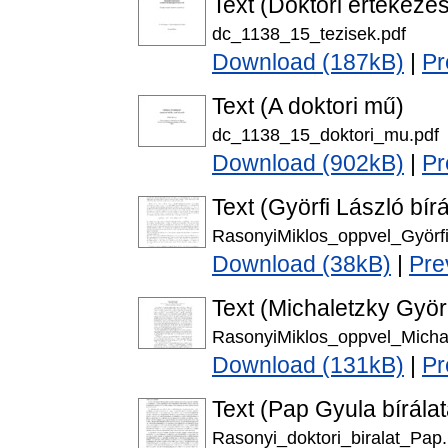
Text (Doktori értekezés
dc_1138_15_tezisek.pdf
Download (187kB)
|
Pr
Text (A doktori mű)
dc_1138_15_doktori_mu.pdf
Download (902kB)
|
Pr
Text (Györfi László bírá
RasonyiMiklos_oppvel_Györfi
Download (38kB)
|
Pre
Text (Michaletzky Györ
RasonyiMiklos_oppvel_Micha
Download (131kB)
|
Pr
Text (Pap Gyula bírálat
Rasonyi_doktori_biralat_Pap.