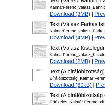
Text (Válasz Bánhidi Lá
KalmarFerenc_valasz_Banhid
Download (3MB)
|
Pre
Text (Válasz Farkas Ist
KalmarFerenc_valasz_Farkas
Download (4MB)
|
Pre
Text (Válasz Kistelegdi 
KalmarFerenc_valasz_Kistele
Download (2MB)
|
Pre
Text (A bírálóbizottság)
Bírálóbizottság_Kalmár Feren
Download (60kB)
|
Pre
Text (A bírálóbizottság
Értékelés_Kalmár Ferenc.pdf