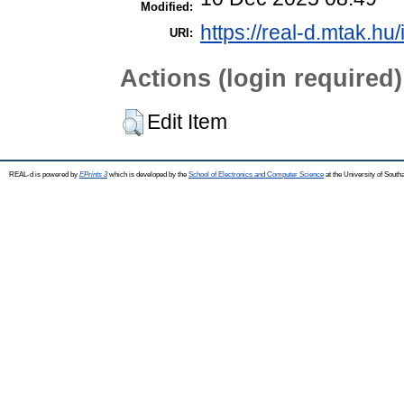
Modified:
https://real-d.mtak.hu/
URI:
Actions (login required)
Edit Item
REAL-d is powered by
EPrints 3
which is developed by the
School of Electronics and Computer Science
at the University of Sout