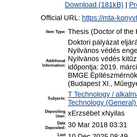
Download (181kB)
|
Pr
Official URL:
https://mta-konyv
Thesis (Doctor of the 
Item Type:
Doktori pályázat eljá
Nyilvános védés enge
Nyilvános védés kitűzv
Additional
Information:
időpontja: 2019. márci
BMGE Építészmérnöki K
(Budapest XI., Műegye
T Technology / alkal
Subjects:
Technology (General)
Depositing
xErzsébet xNyilas
User:
Date
30 Mar 2018 03:31
Deposited:
Last
10 Dec 2025 08:49