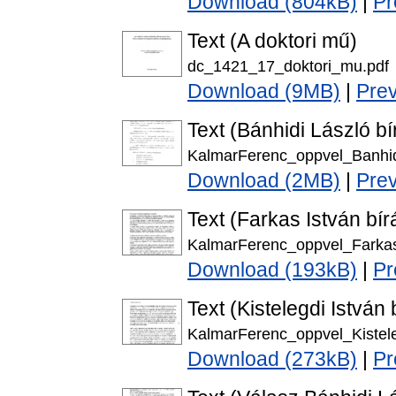
Download (804kB)
|
Pr
Text (A doktori mű)
dc_1421_17_doktori_mu.pdf
Download (9MB)
|
Pre
Text (Bánhidi László bí
KalmarFerenc_oppvel_Banhid
Download (2MB)
|
Pre
Text (Farkas István bír
KalmarFerenc_oppvel_Farkas
Download (193kB)
|
Pr
Text (Kistelegdi István 
KalmarFerenc_oppvel_Kistele
Download (273kB)
|
Pr