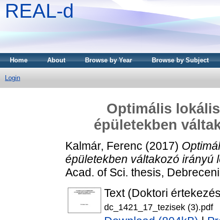
REAL-d
Home
About
Browse by Year
Browse by Subject
Login
Optimális lokáli
épületekben válta
Kalmár, Ferenc
(2017)
Optimál
épületekben váltakozó irányú 
Acad. of Sci. thesis, Debrecen
Text (Doktori értekezés
dc_1421_17_tezisek (3).pdf