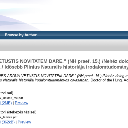
Browse by Author
USTIS NOVITATEM DARE.” (NH praef. 15.) /Nehéz dol
t./ Idősebb Plinius Naturalis historiája irodalomtudomán
RES ARDUA VETUSTIS NOVITATEM DARE.” (NH praef. 15.) /Nehéz dolog me
ius Naturalis historiája irodalomtudományos olvasatban.
Doctor of the Hung. Aca
tori mű)
_doktori_mu.pdf
d (2MB)
|
Preview
tori értekezés tézisei)
_tezisek.pdf
 (362kB)
|
Preview