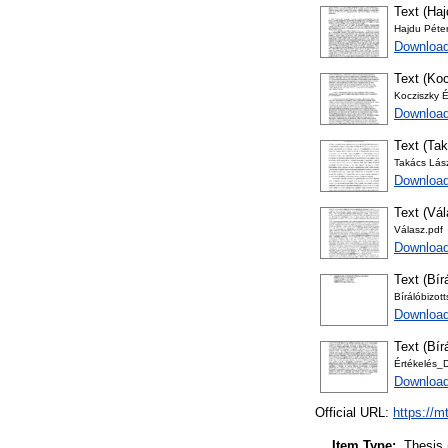
Text (Haj
Hajdu Péter
Download
Text (Koc
Kocziszky 
Download
Text (Tak
Takács Lász
Download
Text (Vá
Válasz.pdf
Download
Text (Bír
Bírálóbizo
Download
Text (Bír
Értékelés_
Download
Official URL:
https://m
Item Type:
Thesis 