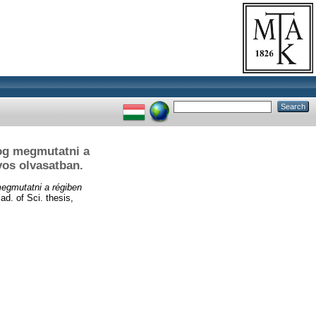
og megmutatni a
yos olvasatban.
gmutatni a régiben
d. of Sci. thesis,