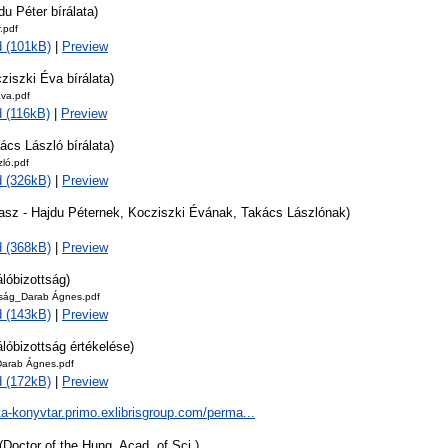
du Péter bírálata)
.pdf
 (101kB)
|
Preview
ziszki Éva bírálata)
Éva.pdf
 (116kB)
|
Preview
ács László bírálata)
ló.pdf
 (326kB)
|
Preview
lasz - Hajdu Péternek, Kocziszki Évának, Takács Lászlónak)
 (368kB)
|
Preview
álóbizottság)
ttság_Darab Ágnes.pdf
 (143kB)
|
Preview
álóbizottság értékelése)
Darab Ágnes.pdf
 (172kB)
|
Preview
ta-konyvtar.primo.exlibrisgroup.com/perma...
(Doctor of the Hung. Acad. of Sci.)