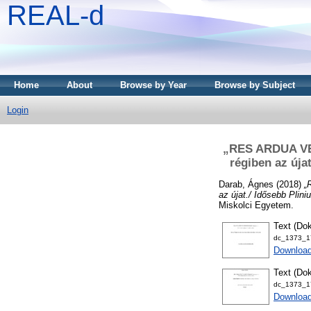
REAL-d
Home
About
Browse by Year
Browse by Subject
Login
„RES ARDUA VET
régiben az úja
Darab, Ágnes
(2018)
„
az újat./ Idősebb Plin
Miskolci Egyetem.
Text (Dok
dc_1373_17
Downloa
Text (Dok
dc_1373_17
Download