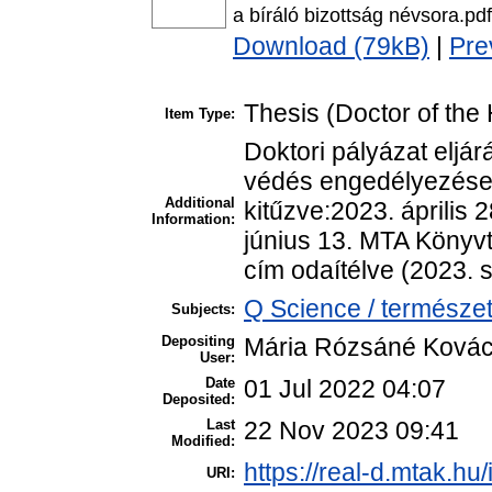
a bíráló bizottság névsora.pdf
Download (79kB)
|
Pre
Thesis (Doctor of the 
Item Type:
Doktori pályázat eljár
védés engedélyezése:
Additional
kitűzve:2023. április 
Information:
június 13. MTA Könyv
cím odaítélve (2023. 
Q Science / természet
Subjects:
Depositing
Mária Rózsáné Ková
User:
Date
01 Jul 2022 04:07
Deposited:
Last
22 Nov 2023 09:41
Modified:
https://real-d.mtak.hu/
URI: