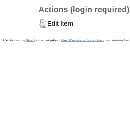
Actions (login required)
Edit Item
REAL-d is powered by
EPrints 3
which is developed by the
School of Electronics and Computer Science
at the University of Sout