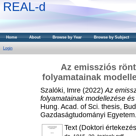
REAL-d
Home
About
Browse by Year
Browse by Subject
Login
Az emissziós rönt
folyamatainak modellez
Szalóki, Imre
(2022)
Az emissz
folyamatainak modellezése és a
Hung. Acad. of Sci. thesis, Bu
Gazdaságtudományi Egyetem
Text (Doktori értekezés