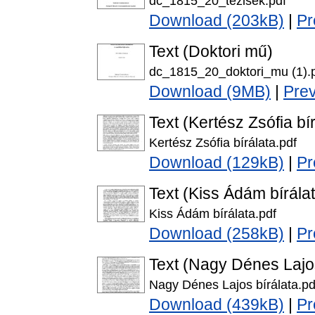
dc_1815_20_tezisek.pdf
Download (203kB)
|
Pr
Text (Doktori mű)
dc_1815_20_doktori_mu (1).
Download (9MB)
|
Pre
Text (Kertész Zsófia bír
Kertész Zsófia bírálata.pdf
Download (129kB)
|
Pr
Text (Kiss Ádám bírála
Kiss Ádám bírálata.pdf
Download (258kB)
|
Pr
Text (Nagy Dénes Lajos
Nagy Dénes Lajos bírálata.pd
Download (439kB)
|
Pr