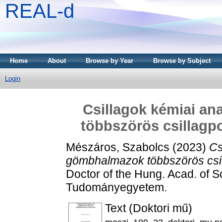
REAL-d
Home
About
Browse by Year
Browse by Subject
Login
Csillagok kémiai an
többszörös csillagp
Mészáros, Szabolcs
(2023)
Cs
gömbhalmazok többszörös csi
Doctor of the Hung. Acad. of S
Tudományegyetem.
Text (Doktori mű)