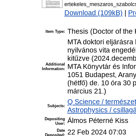
ertekeles_meszaros_szabolc
Download (109kB)
|
Pr
Thesis (Doctor of the 
Item Type:
MTA doktori eljárásra 
nyilvános vita engedél
kitűzve (2024.decembe
Additional
MTA Könyvtár és Info
Information:
1051 Budapest, Arany 
(hétfő) de. 10 óra 30
március 21.)
Q Science / természe
Subjects:
Astrophysics / csillagá
Depositing
Álmos Péterné Kiss
User:
Date
22 Feb 2024 07:03
Deposited: