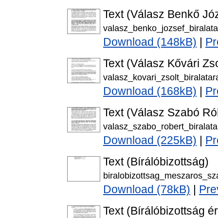
Text (Válasz Benkő Jó
valasz_benko_jozsef_biralata
Download (148kB)
|
Pr
Text (Válasz Kővári Zs
valasz_kovari_zsolt_biralatar
Download (168kB)
|
Pr
Text (Válasz Szabó Ró
valasz_szabo_robert_biralata
Download (225kB)
|
Pr
Text (Bírálóbizottság)
biralobizottsag_meszaros_sz
Download (78kB)
|
Pre
Text (Bírálóbizottság é