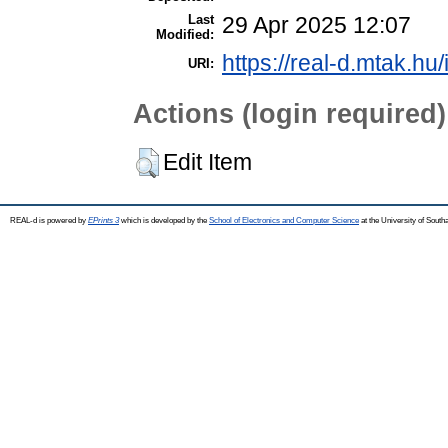
Last
29 Apr 2025 12:07
Modified:
https://real-d.mtak.hu/
URI:
Actions (login required)
Edit Item
REAL-d is powered by
EPrints 3
which is developed by the
School of Electronics and Computer Science
at the University of Sout