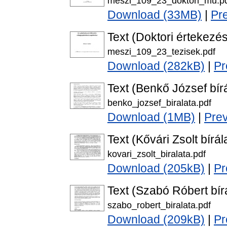
meszi_109_23_doktori_mu.p
Download (33MB)
|
Pr
Text (Doktori értekezés
meszi_109_23_tezisek.pdf
Download (282kB)
|
Pr
Text (Benkő József bírá
benko_jozsef_biralata.pdf
Download (1MB)
|
Pre
Text (Kővári Zsolt bírál
kovari_zsolt_biralata.pdf
Download (205kB)
|
Pr
Text (Szabó Róbert bír
szabo_robert_biralata.pdf
Download (209kB)
|
Pr