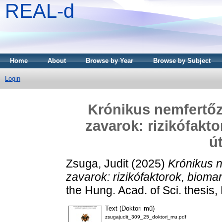
REAL-d
Home
About
Browse by Year
Browse by Subject
Login
Krónikus nemfertőz
zavarok: rizikófakt
ú
Zsuga, Judit
(2025)
Krónikus 
zavarok: rizikófaktorok, bioma
the Hung. Acad. of Sci. thesis
Text (Doktori mű)
zsugajudit_309_25_doktori_mu.pdf