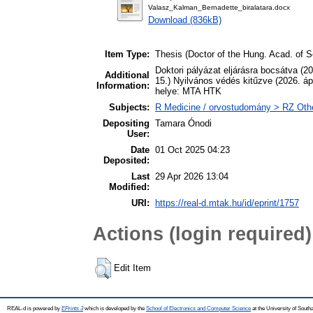
Valasz_Kalman_Bernadette_biralatara.docx
Download (836kB)
Item Type:
Thesis (Doctor of the Hung. Acad. of Sc
Doktori pályázat eljárásra bocsátva (
Additional
15.) Nyilvános védés kitűzve (2026. áp
Information:
helye: MTA HTK
Subjects:
R Medicine / orvostudomány > RZ Othe
Depositing
Tamara Ónodi
User:
Date
01 Oct 2025 04:23
Deposited:
Last
29 Apr 2026 13:04
Modified:
URI:
https://real-d.mtak.hu/id/eprint/1757
Actions (login required)
Edit Item
REAL-d is powered by
EPrints 3
which is developed by the
School of Electronics and Computer Science
at the University of Sout