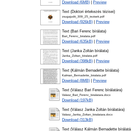
Download (6MB)
|
Preview
Text (Doktori értekezés tézisei)
zsugajudit_309_25_tezisek.pdf
Download (926kB)
|
Preview
Text (Bari Ferenc bírálata)
Bari_Ferenc_biralata.pdf
Download (635kB)
|
Preview
Text (Janka Zoltán bírálata)
Janka_Zoltan_biralata.pdf
Download (398kB)
|
Preview
Text (Kálmán Bernadette bírálata)
Kalman_Bernadette_biralata.pdf
Download (8MB)
|
Preview
Text (Válasz Bari Ferenc bírálatára)
Valasz_Bari_Ferenc_biralatara.docx
Download (197kB)
Text (Válasz Janka Zoltán bírálatára)
Valasz_Janka_Zoltan_biralatara.docx
Download (313kB)
Text (Válasz Kálmán Bernadette bírálatá