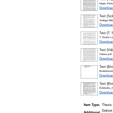
Hajdu Péter
Download
Text (Szi
Szilágyi Má
Download
Text (T. 
T. Szabó L
Download
Text (Vá
Válasz.pdf
Download
Text (Bír
Bírálóbizo
Download
Text (Bír
Értékelés_
Download
Item Type:
Thesis 
Doktori
Additional