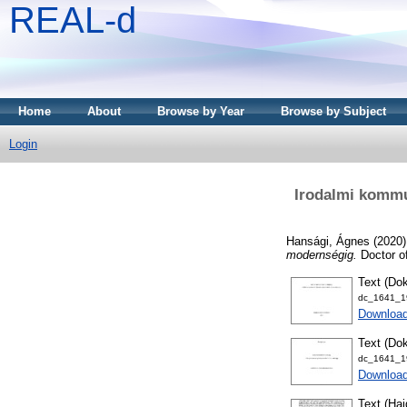
REAL-d
Home
About
Browse by Year
Browse by Subject
Login
Irodalmi kommun
Hansági, Ágnes
(2020
modernségig.
Doctor o
Text (Dok
dc_1641_19
Downloa
Text (Dok
dc_1641_19
Download
Text (Haj