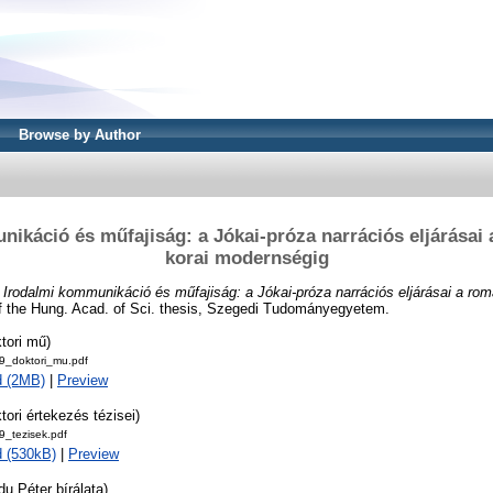
Browse by Author
ikáció és műfajiság: a Jókai-próza narrációs eljárásai 
korai modernségig
)
Irodalmi kommunikáció és műfajiság: a Jókai-próza narrációs eljárásai a roma
f the Hung. Acad. of Sci. thesis, Szegedi Tudományegyetem.
tori mű)
_doktori_mu.pdf
d (2MB)
|
Preview
tori értekezés tézisei)
_tezisek.pdf
 (530kB)
|
Preview
du Péter bírálata)