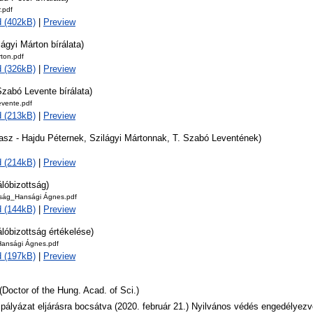
.pdf
 (402kB)
|
Preview
lágyi Márton bírálata)
rton.pdf
 (326kB)
|
Preview
Szabó Levente bírálata)
evente.pdf
 (213kB)
|
Preview
lasz - Hajdu Péternek, Szilágyi Mártonnak, T. Szabó Leventének)
 (214kB)
|
Preview
álóbizottság)
ttság_Hansági Ágnes.pdf
 (144kB)
|
Preview
álóbizottság értékelése)
Hansági Ágnes.pdf
 (197kB)
|
Preview
(Doctor of the Hung. Acad. of Sci.)
 pályázat eljárásra bocsátva (2020. február 21.) Nyilvános védés engedélyezve