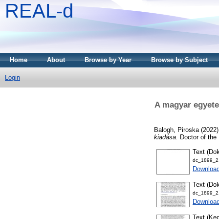
REAL-d
Home
About
Browse by Year
Browse by Subject
Login
A magyar egyete
Balogh, Piroska
(2022
kiadása.
Doctor of the 
Text (Dok
dc_1899_21
Downloa
Text (Dok
dc_1899_21
Download
Text (Kec