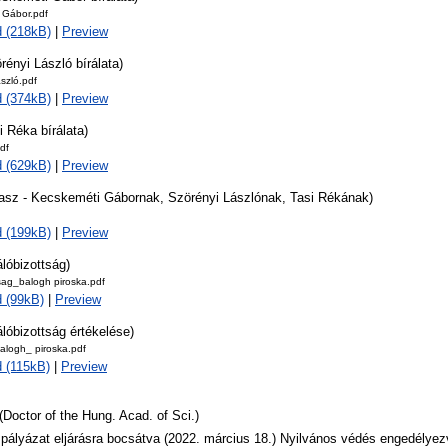
 Gábor.pdf
 (218kB)
|
Preview
rényi László bírálata)
szló.pdf
 (374kB)
|
Preview
i Réka bírálata)
df
 (629kB)
|
Preview
lasz - Kecskeméti Gábornak, Szörényi Lászlónak, Tasi Rékának)
 (199kB)
|
Preview
álóbizottság)
tsag_balogh piroska.pdf
 (99kB)
|
Preview
álóbizottság értékelése)
alogh_ piroska.pdf
 (115kB)
|
Preview
(Doctor of the Hung. Acad. of Sci.)
 pályázat eljárásra bocsátva (2022. március 18.) Nyilvános védés engedélyezv