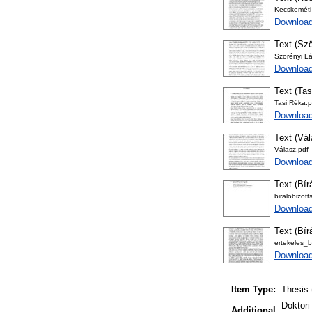
Kecskeméti
Download
Text (Szö
Szörényi Lá
Download
Text (Tas
Tasi Réka.p
Download
Text (Vá
Válasz.pdf
Download
Text (Bír
biralobizot
Download
Text (Bír
ertekeles_b
Download
Item Type:
Thesis 
Doktori
Additional