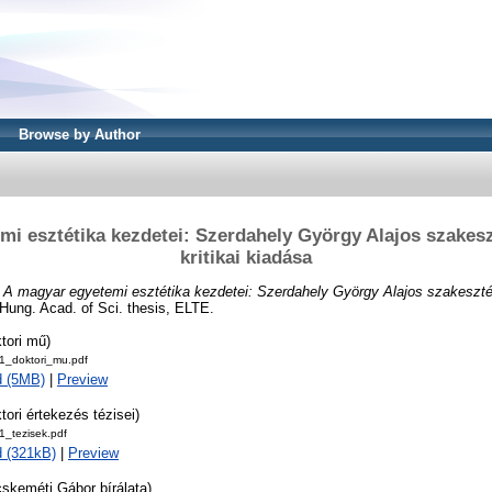
Browse by Author
mi esztétika kezdetei: Szerdahely György Alajos szakesz
kritikai kiadása
)
A magyar egyetemi esztétika kezdetei: Szerdahely György Alajos szakesztét
Hung. Acad. of Sci. thesis, ELTE.
tori mű)
_doktori_mu.pdf
d (5MB)
|
Preview
tori értekezés tézisei)
_tezisek.pdf
 (321kB)
|
Preview
skeméti Gábor bírálata)