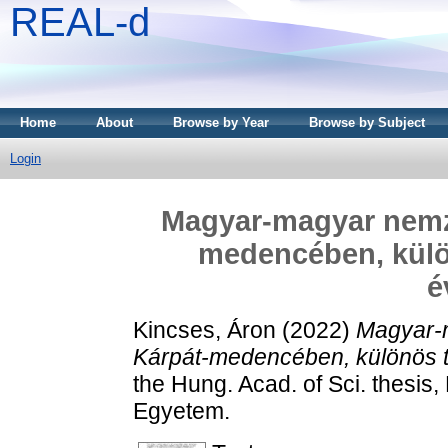
REAL-d
Home
About
Browse by Year
Browse by Subject
Login
Magyar-magyar nemze
medencében, külön
é
Kincses, Áron
(2022)
Magyar-
Kárpát-medencében, különös tek
the Hung. Acad. of Sci. thesis, 
Egyetem.