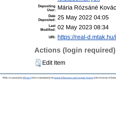
Depositing
Mária Rózsáné Ková
User:
Date
25 May 2022 04:05
Deposited:
Last
02 May 2023 08:34
Modified:
https://real-d.mtak.hu/
URI:
Actions (login required)
Edit Item
REAL-d is powered by
EPrints 3
which is developed by the
School of Electronics and Computer Science
at the University of Sout