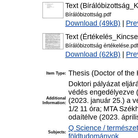
Text (Bírálóbizottság_
Bírálóbizottság.pdf
Download (49kB)
|
Pre
Text (Értékelés_Kincse
Bírálóbizottság értékelése.pd
Download (62kB)
|
Pre
Thesis (Doctor of the 
Item Type:
Doktori pályázat eljá
védés engedélyezve (
Additional
(2023. január 25.) a v
Information:
1/2 11 óra; MTA Szék
odaítélve (2023. áprili
Q Science / természe
Subjects:
földtudományok