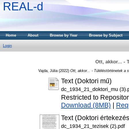
REAL-d
Home
About
Browse by Year
Browse by Subject
Login
Ott, akkor... -
Vajda, Júlia
(2022)
Ott, akkor... - Túléléstörténetek a 
Text (Doktori mű)
dc_1934_21_doktori_mu (3).
Restricted to Repositor
Download (8MB)
|
Req
Text (Doktori értekezés
dc_1934_21_tezisek (2).pdf