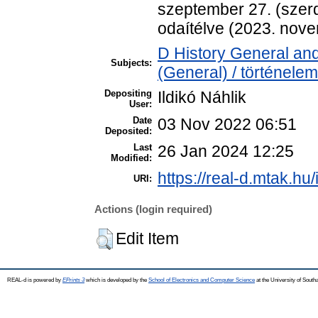
szeptember 27. (szer
odaítélve (2023. nove
D History General and
Subjects:
(General) / történelem
Depositing
Ildikó Náhlik
User:
Date
03 Nov 2022 06:51
Deposited:
Last
26 Jan 2024 12:25
Modified:
https://real-d.mtak.hu/
URI:
Actions (login required)
Edit Item
REAL-d is powered by
EPrints 3
which is developed by the
School of Electronics and Computer Science
at the University of Sout