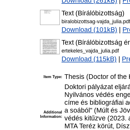
Download (261kB)
|
Pr
Text (Bírálóbizottság)
biralobizottsag-vajda_julia.pd
Download (101kB)
|
Pr
Text (Bírálóbizottság é
ertekeles_vajda_julia.pdf
Download (115kB)
|
Pr
Thesis (Doctor of the 
Item Type:
Doktori pályázat eljár
Nyilvános védés enge
címe és bibliográfiai a
a soából" (Múlt és Jö
Additional
Information:
védés kitűzve (2023. a
MTA Teréz körút, Dísz