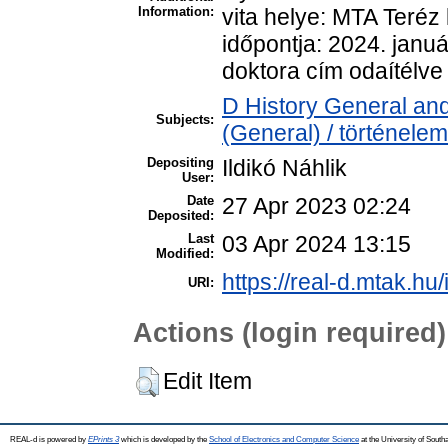
Information:
vita helye: MTA Teréz 
időpontja: 2024. januá
doktora cím odaítélve
D History General and
Subjects:
(General) / történelem
Depositing
Ildikó Náhlik
User:
Date
27 Apr 2023 02:24
Deposited:
Last
03 Apr 2024 13:15
Modified:
https://real-d.mtak.hu/
URI:
Actions (login required)
Edit Item
REAL-d is powered by
EPrints 3
which is developed by the
School of Electronics and Computer Science
at the University of Sout