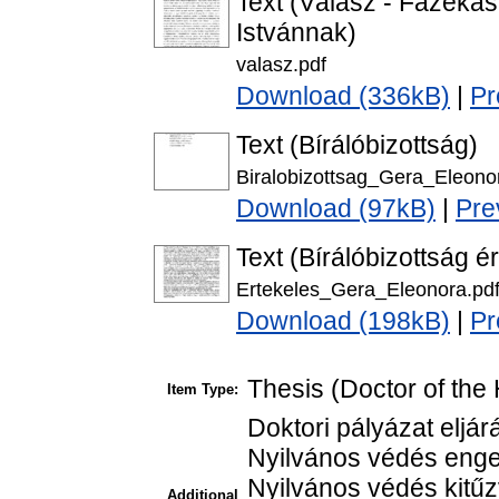
Text (Válasz - Fazeka
Istvánnak)
valasz.pdf
Download (336kB)
|
Pr
Text (Bírálóbizottság)
Biralobizottsag_Gera_Eleono
Download (97kB)
|
Pre
Text (Bírálóbizottság é
Ertekeles_Gera_Eleonora.pd
Download (198kB)
|
Pr
Thesis (Doctor of the 
Item Type:
Doktori pályázat eljár
Nyilvános védés enge
Nyilvános védés kitűz
Additional