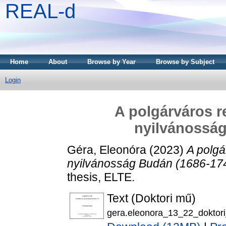
REAL-d
Home
About
Browse by Year
Browse by Subject
Login
A polgárváros r
nyilvánosság
Géra, Eleonóra
(2023)
A polgá
nyilvánosság Budán (1686-17
thesis, ELTE.
Text (Doktori mű)
gera.eleonora_13_22_doktor