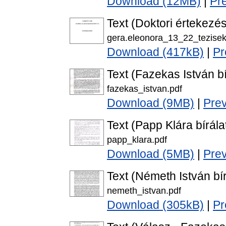
Download (12MB)
|
Pr
Text (Doktori értekezés
gera.eleonora_13_22_tezisek
Download (417kB)
|
Pr
Text (Fazekas István bí
fazekas_istvan.pdf
Download (9MB)
|
Pre
Text (Papp Klára bírála
papp_klara.pdf
Download (5MB)
|
Pre
Text (Németh István bír
nemeth_istvan.pdf
Download (305kB)
|
Pr