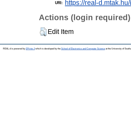
https://real-d.mtak.hu/
URI:
Actions (login required)
Edit Item
REAL-d is powered by
EPrints 3
which is developed by the
School of Electronics and Computer Science
at the University of Sout