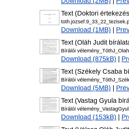
Download (2MB)
|
Pre
Text (Doktori értekezés
toth.jozsef.9_33_22_tezisek.
Download (1MB)
|
Pre
Text (Oláh Judit bírálat
Bírálói vélemény_TóthJ_Olah
Download (875kB)
|
Pr
Text (Székely Csaba bí
Bírálói vélemény_TóthJ_Szék
Download (5MB)
|
Pre
Text (Vastag Gyula bírá
Bírálói vélemény_VastagGyul
Download (153kB)
|
Pr