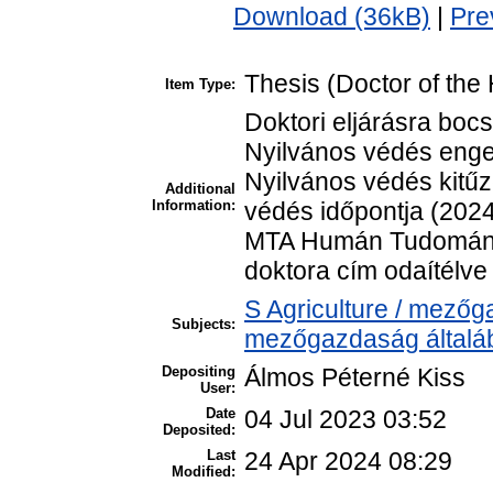
Download (36kB)
|
Pre
Thesis (Doctor of the 
Item Type:
Doktori eljárásra boc
Nyilvános védés enge
Nyilvános védés kitűz
Additional
Information:
védés időpontja (2024
MTA Humán Tudomány
doktora cím odaítélve 
S Agriculture / mezőg
Subjects:
mezőgazdaság általá
Depositing
Álmos Péterné Kiss
User:
Date
04 Jul 2023 03:52
Deposited:
Last
24 Apr 2024 08:29
Modified: