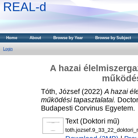
REAL-d
Home
About
Browse by Year
Browse by Subject
Login
A hazai élelmiszerga
működési
Tóth, József
(2022)
A hazai él
működési tapasztalatai.
Doctor 
Budapesti Corvinus Egyetem.
Text (Doktori mű)
toth.jozsef.9_33_22_doktori_