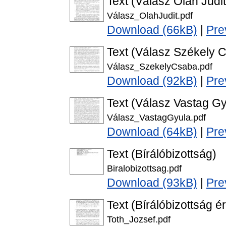
Text (Válasz Oláh Judi
Válasz_OlahJudit.pdf
Download (66kB)
|
Pre
Text (Válasz Székely 
Válasz_SzekelyCsaba.pdf
Download (92kB)
|
Pre
Text (Válasz Vastag G
Válasz_VastagGyula.pdf
Download (64kB)
|
Pre
Text (Bírálóbizottság)
Biralobizottsag.pdf
Download (93kB)
|
Pre
Text (Bírálóbizottság é
Toth_Jozsef.pdf