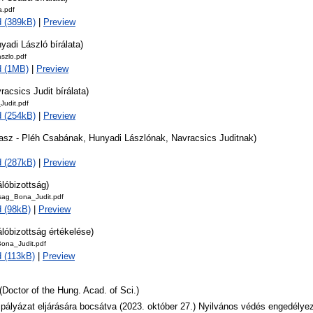
.pdf
 (389kB)
|
Preview
yadi László bírálata)
szlo.pdf
d (1MB)
|
Preview
racsics Judit bírálata)
Judit.pdf
 (254kB)
|
Preview
lasz - Pléh Csabának, Hunyadi Lászlónak, Navracsics Juditnak)
 (287kB)
|
Preview
álóbizottság)
tsag_Bona_Judit.pdf
 (98kB)
|
Preview
álóbizottság értékelése)
Bona_Judit.pdf
 (113kB)
|
Preview
(Doctor of the Hung. Acad. of Sci.)
 pályázat eljárására bocsátva (2023. október 27.) Nyilvános védés engedélyez