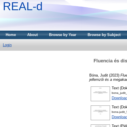
REAL-d
Home
About
Browse by Year
Browse by Subject
Login
Fluencia és di
Bóna, Judit
(2023)
Flu
jellemzői és a megaka
Text (Dok
bona_judit
Downloa
Text (Dok
bona.judit
Download
Text (Plé