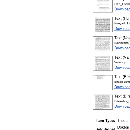
Pleh_Csaba
Download
Text (Hun
Hunyadi_La
Downloa
Text (Nav
Navracsics_
Download
Text (Vá
Valasz.pdf
Download
Text (Bír
Biralobizot
Download
Text (Bír
Ertekeles_
Download
Item Type:
Thesis 
Doktori
Additional