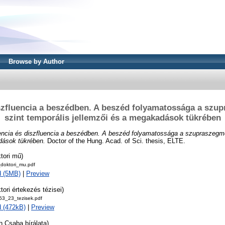
Browse by Author
szfluencia a beszédben. A beszéd folyamatossága a szu
szint temporális jellemzői és a megakadások tükrében
encia és diszfluencia a beszédben. A beszéd folyamatossága a szupraszegmen
dások tükrében.
Doctor of the Hung. Acad. of Sci. thesis, ELTE.
tori mű)
_doktori_mu.pdf
d (5MB)
|
Preview
tori értekezés tézisei)
_53_23_tezisek.pdf
 (472kB)
|
Preview
h Csaba bírálata)