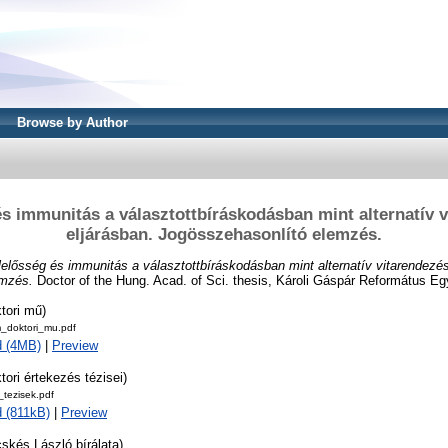
Browse by Author
és immunitás a választottbíráskodásban mint alternatív v
eljárásban. Jogösszehasonlító elemzés.
lelősség és immunitás a választottbíráskodásban mint alternatív vitarendezés
emzés.
Doctor of the Hung. Acad. of Sci. thesis, Károli Gáspár Református E
tori mű)
_doktori_mu.pdf
d (4MB)
|
Preview
tori értekezés tézisei)
tezisek.pdf
 (811kB)
|
Preview
skés László bírálata)