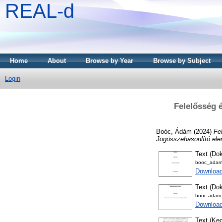
REAL-d
Home
About
Browse by Year
Browse by Subject
Login
Felelősség 
Boóc, Ádám
(2024)
Fe
Jogösszehasonlító el
Text (Dok
booc_adam
Downloa
Text (Dok
booc.adam_
Download
Text (Kec