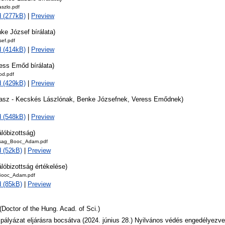
szlo.pdf
 (277kB)
|
Preview
ke József bírálata)
ef.pdf
 (414kB)
|
Preview
ess Emőd bírálata)
od.pdf
 (429kB)
|
Preview
lasz - Kecskés Lászlónak, Benke Józsefnek, Veress Emődnek)
 (548kB)
|
Preview
álóbizottság)
ttsag_Booc_Adam.pdf
 (52kB)
|
Preview
álóbizottság értékelése)
Booc_Adam.pdf
 (85kB)
|
Preview
(Doctor of the Hung. Acad. of Sci.)
 pályázat eljárásra bocsátva (2024. június 28.) Nyilvános védés engedélyezve 