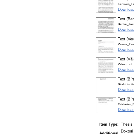
Kecskes_La
Download
Text (Ben
Benke_Jozs
Download
Text (Ver
Veress_Em
Download
Text (Vá
Valasz.pdf
Download
Text (Bír
Biralobizo
Download
Text (Bír
Ertekeles_
Download
Item Type:
Thesis 
Doktori
Additional