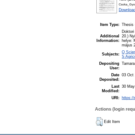
Csoka_Gyor
Download
Item Type:
Thesis 
Doktori
Additional
20.) Ny
Information:
helye:
május 2
Q Scien
Subjects:
S Agric
Depositing
Tamara
User:
Date
03 Oct
Deposited:
Last
30 May
Modified:
URI:
https:/
Actions (login requ
Edit Item