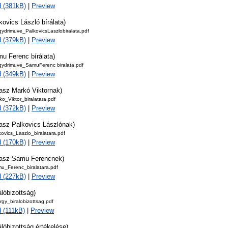
 (381kB)
|
Preview
kovics László bírálata)
ydrimuve_PalkovicsLaszlobiralata.pdf
 (379kB)
|
Preview
u Ferenc bírálata)
ydrimuve_SamuFerenc biralata.pdf
 (349kB)
|
Preview
lasz Markó Viktornak)
o_Viktor_biralatara.pdf
 (372kB)
|
Preview
lasz Palkovics Lászlónak)
ovics_Laszlo_biralatara.pdf
 (170kB)
|
Preview
lasz Samu Ferencnek)
u_Ferenc_biralatara.pdf
 (227kB)
|
Preview
álóbizottság)
gy_biralobizottsag.pdf
 (111kB)
|
Preview
álóbizottság értékelése)