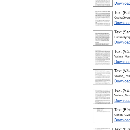
Download
Text (Pal
CsokaGyorg
Download
Text (Sam
CsokaGyorg
Download
Text (Vá
Valasz_Mark
Download
Text (Vá
Valasz_Palk
Download
Text (Vá
Valasz_Sam
Download
Text (Bír
Csoka_Gyor
Download
Text (Bír