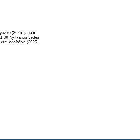
yezve (2025. január
 11.00 Nyilvános védés
cím odaítélve (2025.