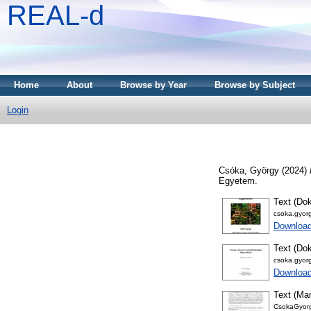
REAL-d
Home
About
Browse by Year
Browse by Subject
Login
Csóka, György
(2024)
Egyetem.
Text (Dok
csoka.gyor
Download
Text (Dok
csoka.gyor
Downloa
Text (Mar
CsokaGyorg