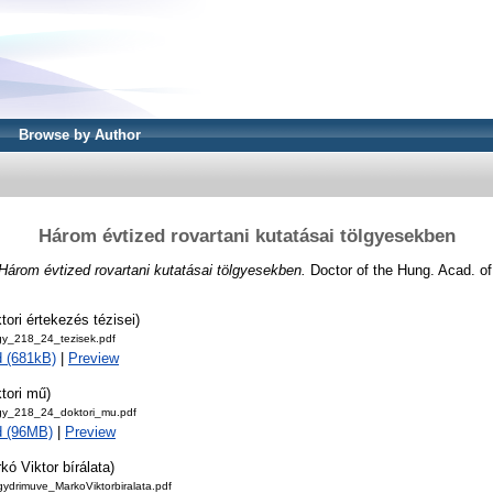
Browse by Author
Három évtized rovartani kutatásai tölgyesekben
Három évtized rovartani kutatásai tölgyesekben.
Doctor of the Hung. Acad. of 
tori értekezés tézisei)
gy_218_24_tezisek.pdf
 (681kB)
|
Preview
tori mű)
gy_218_24_doktori_mu.pdf
d (96MB)
|
Preview
kó Viktor bírálata)
ydrimuve_MarkoViktorbiralata.pdf