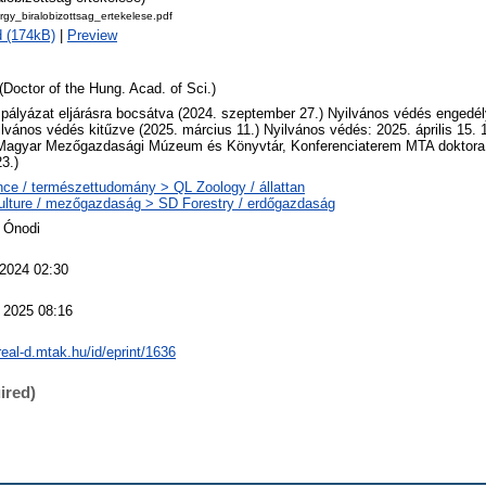
gy_biralobizottsag_ertekelese.pdf
 (174kB)
|
Preview
(Doctor of the Hung. Acad. of Sci.)
 pályázat eljárásra bocsátva (2024. szeptember 27.) Nyilvános védés engedél
ilvános védés kitűzve (2025. március 11.) Nyilvános védés: 2025. április 15.
 Magyar Mezőgazdasági Múzeum és Könyvtár, Konferenciaterem MTA doktora 
3.)
ce / természettudomány > QL Zoology / állattan
ulture / mezőgazdaság > SD Forestry / erdőgazdaság
 Ónodi
 2024 02:30
 2025 08:16
/real-d.mtak.hu/id/eprint/1636
ired)