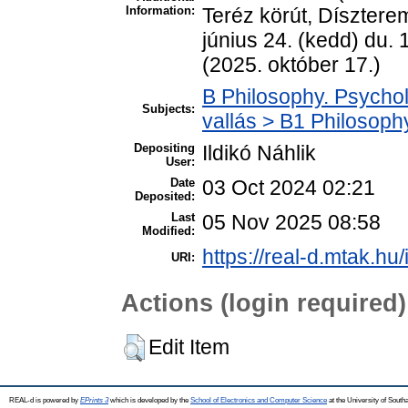
Information:
Teréz körút, Díszterem
június 24. (kedd) du.
(2025. október 17.)
B Philosophy. Psycholo
Subjects:
vallás > B1 Philosophy
Depositing
Ildikó Náhlik
User:
Date
03 Oct 2024 02:21
Deposited:
Last
05 Nov 2025 08:58
Modified:
https://real-d.mtak.hu/
URI:
Actions (login required)
Edit Item
REAL-d is powered by
EPrints 3
which is developed by the
School of Electronics and Computer Science
at the University of Sout