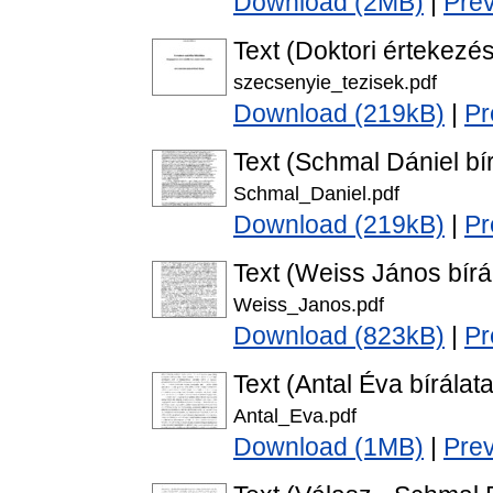
Download (2MB)
|
Pre
Text (Doktori értekezés
szecsenyie_tezisek.pdf
Download (219kB)
|
Pr
Text (Schmal Dániel bír
Schmal_Daniel.pdf
Download (219kB)
|
Pr
Text (Weiss János bírá
Weiss_Janos.pdf
Download (823kB)
|
Pr
Text (Antal Éva bírálata
Antal_Eva.pdf
Download (1MB)
|
Pre