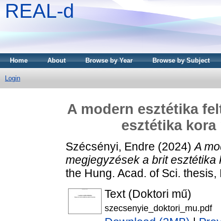
REAL-d
Home
About
Browse by Year
Browse by Subject
Login
A modern esztétika fel
esztétika kora
Szécsényi, Endre
(2024)
A mod
megjegyzések a brit esztétika
the Hung. Acad. of Sci. thesi
Text (Doktori mű)
szecsenyie_doktori_mu.pdf