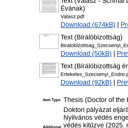
Text (Válasz - Schmal 
Évának)
Valasz.pdf
Download (674kB)
|
Pr
Text (Bírálóbizottság)
Biralobizottsag_Szecsenyi_E
Download (50kB)
|
Pre
Text (Bírálóbizottság é
Ertekeles_Szecsenyi_Endre.
Download (92kB)
|
Pre
Thesis (Doctor of the 
Item Type:
Doktori pályázat eljá
Nyilvános védés enged
védés kitűzve (2025. 
Additional