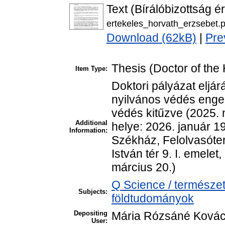
Text (Bírálóbizottság é
ertekeles_horvath_erzsebet.p
Download (62kB)
|
Pre
Thesis (Doctor of the 
Item Type:
Doktori pályázat eljár
nyilvános védés enge
védés kitűzve (2025. 
Additional
helye: 2026. január 19
Information:
Székház, Felolvasóte
István tér 9. I. emele
március 20.)
Q Science / természe
Subjects:
földtudományok
Depositing
Mária Rózsáné Ková
User: