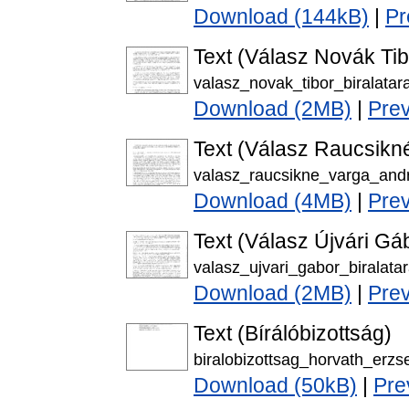
Download (144kB)
|
Pr
Text (Válasz Novák Ti
valasz_novak_tibor_biralatar
Download (2MB)
|
Pre
Text (Válasz Raucsikn
valasz_raucsikne_varga_andr
Download (4MB)
|
Pre
Text (Válasz Újvári Gá
valasz_ujvari_gabor_biralatar
Download (2MB)
|
Pre
Text (Bírálóbizottság)
biralobizottsag_horvath_erzs
Download (50kB)
|
Pre