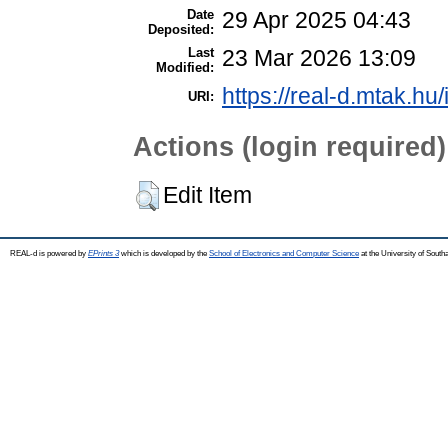
Date
29 Apr 2025 04:43
Deposited:
Last
23 Mar 2026 13:09
Modified:
https://real-d.mtak.hu/
URI:
Actions (login required)
Edit Item
REAL-d is powered by
EPrints 3
which is developed by the
School of Electronics and Computer Science
at the University of Sout