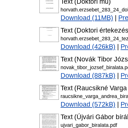
Text (Doktori mű)
horvath.erzsebet_283_24_do
Download (11MB)
|
Pr
Text (Doktori értekezés
horvath.erzsebet_283_24_tez
Download (426kB)
|
Pr
Text (Novák Tibor Józse
novak_tibor_jozsef_biralata.p
Download (887kB)
|
Pr
Text (Raucsikné Varga 
raucsikne_varga_andrea_bira
Download (572kB)
|
Pr
Text (Újvári Gábor bírá
ujvari_gabor_biralata.pdf