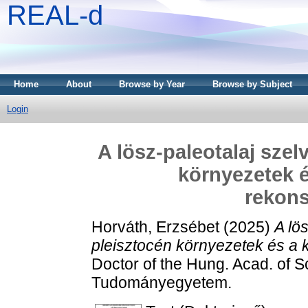
REAL-d
Home
About
Browse by Year
Browse by Subject
Login
A lösz-paleotalaj sze
környezetek é
rekons
Horváth, Erzsébet
(2025)
A lö
pleisztocén környezetek és a 
Doctor of the Hung. Acad. of S
Tudományegyetem.