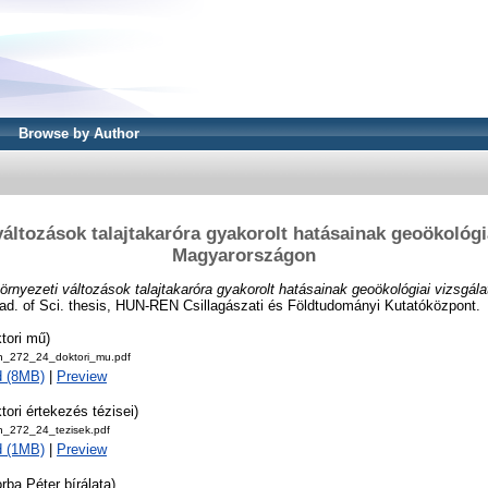
Browse by Author
áltozások talajtakaróra gyakorolt hatásainak geoökológi
Magyarországon
örnyezeti változások talajtakaróra gyakorolt hatásainak geoökológiai vizsgá
ad. of Sci. thesis, HUN-REN Csillagászati és Földtudományi Kutatóközpont.
tori mű)
tan_272_24_doktori_mu.pdf
d (8MB)
|
Preview
tori értekezés tézisei)
an_272_24_tezisek.pdf
d (1MB)
|
Preview
rba Péter bírálata)