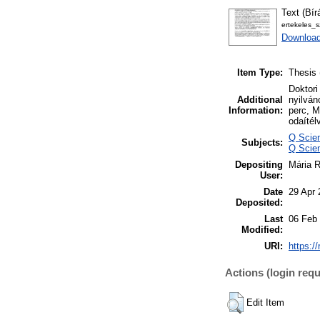
Text (Bír
ertekeles_s
Download
Item Type:
Thesis 
Doktori
Additional
nyilván
Information:
perc, M
odaítél
Q Scie
Subjects:
Q Scien
Depositing
Mária 
User:
Date
29 Apr 
Deposited:
Last
06 Feb
Modified:
URI:
https:/
Actions (login requ
Edit Item