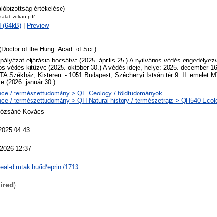
álóbizottság értékelése)
zalai_zoltan.pdf
 (64kB)
|
Preview
(Doctor of the Hung. Acad. of Sci.)
 pályázat eljárásra bocsátva (2025. április 25.) A nyilvános védés engedélyezve
os védés kitűzve (2025. október 30.) A védés ideje, helye: 2025. december 16.
TA Székház, Kisterem - 1051 Budapest, Széchenyi István tér 9. II. emelet 
ve (2026. január 30.)
nce / természettudomány > QE Geology / földtudományok
ce / természettudomány > QH Natural history / természetrajz > QH540 Ecolo
Rózsáné Kovács
2025 04:43
 2026 12:37
/real-d.mtak.hu/id/eprint/1713
ired)