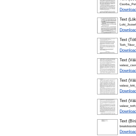
Csorba_Pete
Download
Text (Lók
Loki_Jozsef
Downloa
Text (Tót
Toth_Tibor_
Download
Text (Vá
valasz_cso
Download
Text (Vá
valasz_loki
Download
Text (Vál
valasz_toth
Downloa
Text (Bír
biralobizot
Download