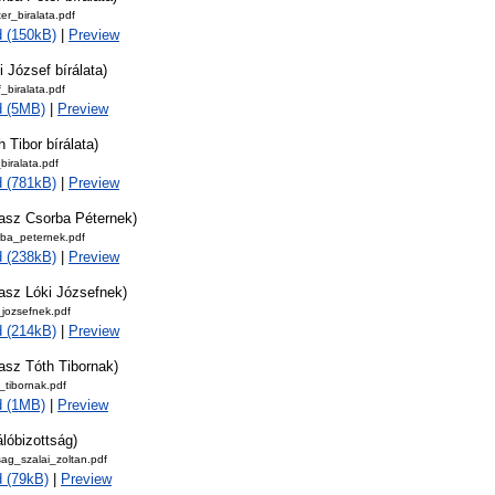
r_biralata.pdf
 (150kB)
|
Preview
i József bírálata)
_biralata.pdf
d (5MB)
|
Preview
h Tibor bírálata)
biralata.pdf
 (781kB)
|
Preview
lasz Csorba Péternek)
rba_peternek.pdf
 (238kB)
|
Preview
lasz Lóki Józsefnek)
_jozsefnek.pdf
 (214kB)
|
Preview
asz Tóth Tibornak)
_tibornak.pdf
d (1MB)
|
Preview
álóbizottság)
tsag_szalai_zoltan.pdf
 (79kB)
|
Preview