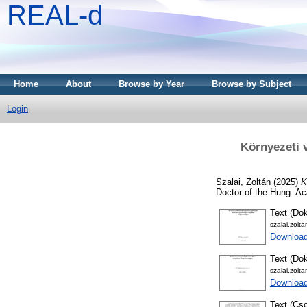
REAL-d
Home
About
Browse by Year
Browse by Subject
Login
Környezeti v
Szalai, Zoltán
(2025)
K
Doctor of the Hung. Ac
Text (Dok
szalai.zol
Downloa
Text (Dok
szalai.zolt
Downloa
Text (Cso