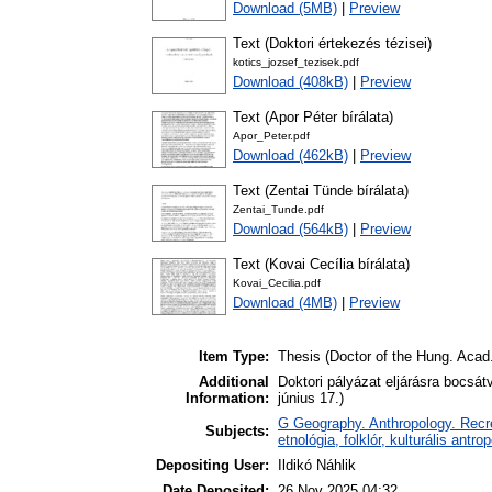
Download (5MB)
|
Preview
Text (Doktori értekezés tézisei)
kotics_jozsef_tezisek.pdf
Download (408kB)
|
Preview
Text (Apor Péter bírálata)
Apor_Peter.pdf
Download (462kB)
|
Preview
Text (Zentai Tünde bírálata)
Zentai_Tunde.pdf
Download (564kB)
|
Preview
Text (Kovai Cecília bírálata)
Kovai_Cecilia.pdf
Download (4MB)
|
Preview
Item Type:
Thesis (Doctor of the Hung. Acad.
Additional
Doktori pályázat eljárásra bocsá
Information:
június 17.)
G Geography. Anthropology. Recrea
Subjects:
etnológia, folklór, kulturális antro
Depositing User:
Ildikó Náhlik
Date Deposited:
26 Nov 2025 04:32