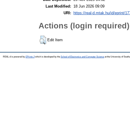
Last Modified:
18 Jun 2026 09:09
URI:
https://real-d.mtak.hu/id/eprint/17
Actions (login required)
Edit Item
REAL-d is powered by
EPrints 3
which is developed by the
School of Electronics and Computer Science
at the University of Sout