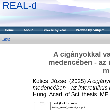
REAL-d
Home
About
Browse by Year
Browse by Subject
Login
A cigányokkal va
medencében - az i
mi
Kotics, József
(2025)
A cigány
medencében - az interetnikus 
Hung. Acad. of Sci. thesis, ME.
Text (Doktori mű)
kotics_jozsef_doktori_mu.pdf