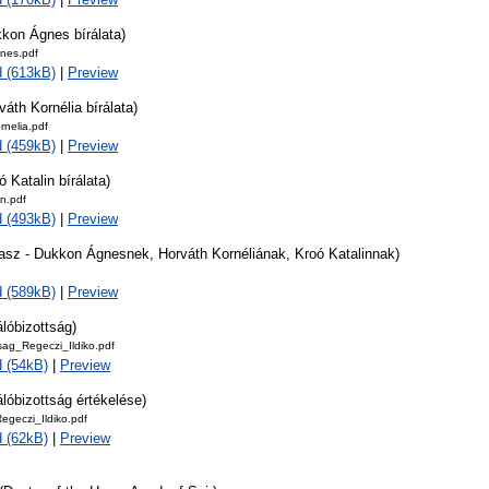
kkon Ágnes bírálata)
nes.pdf
 (613kB)
|
Preview
váth Kornélia bírálata)
nelia.pdf
 (459kB)
|
Preview
ó Katalin bírálata)
n.pdf
 (493kB)
|
Preview
lasz - Dukkon Ágnesnek, Horváth Kornéliának, Kroó Katalinnak)
 (589kB)
|
Preview
álóbizottság)
tsag_Regeczi_Ildiko.pdf
 (54kB)
|
Preview
álóbizottság értékelése)
egeczi_Ildiko.pdf
 (62kB)
|
Preview