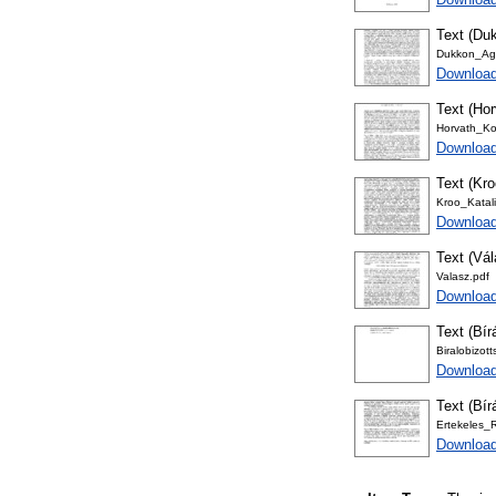
Text (Du
Dukkon_Ag
Download
Text (Hor
Horvath_Kor
Download
Text (Kro
Kroo_Katali
Download
Text (Vá
Valasz.pdf
Download
Text (Bír
Biralobizot
Download
Text (Bír
Ertekeles_R
Download