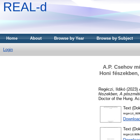
REAL-d
Home
About
Browse by Year
Browse by Subject
Login
A.P. Csehov mű
Honi fészekben,
Regéczi, Ildikó
(2023)
fészekben, A pöszméteb
Doctor of the Hung. Ac
Text (Dok
regeczi_ild
Downloa
Text (Dok
regeczi.ild
Download