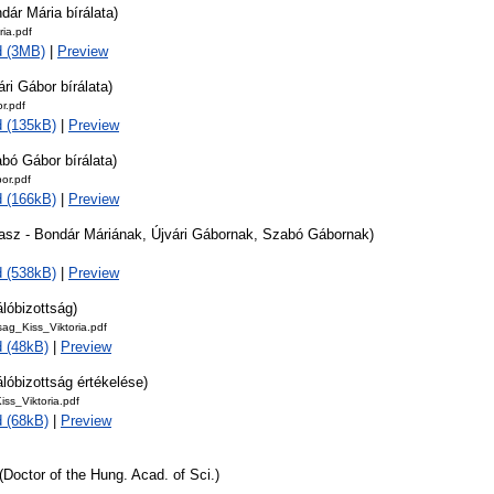
dár Mária bírálata)
ia.pdf
d (3MB)
|
Preview
ári Gábor bírálata)
r.pdf
 (135kB)
|
Preview
bó Gábor bírálata)
or.pdf
 (166kB)
|
Preview
lasz - Bondár Máriának, Újvári Gábornak, Szabó Gábornak)
 (538kB)
|
Preview
álóbizottság)
tsag_Kiss_Viktoria.pdf
 (48kB)
|
Preview
álóbizottság értékelése)
iss_Viktoria.pdf
 (68kB)
|
Preview
(Doctor of the Hung. Acad. of Sci.)