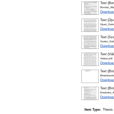
Text (Bon
Bondar_Mar
Downloa
Text (Újv
Ujvari_Gabo
Download
Text (Sza
Szabo_Gab
Download
Text (Vá
Valasz.pdf
Download
Text (Bír
Biralobizot
Download
Text (Bír
Ertekeles_K
Download
Item Type:
Thesis 