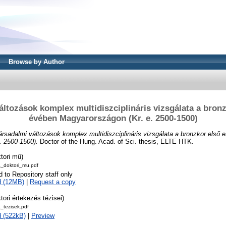
Browse by Author
áltozások komplex multidiszciplináris vizsgálata a bronz
évében Magyarországon (Kr. e. 2500-1500)
ársadalmi változások komplex multidiszciplináris vizsgálata a bronzkor első 
. 2500-1500).
Doctor of the Hung. Acad. of Sci. thesis, ELTE HTK.
tori mű)
ia_doktori_mu.pdf
d to Repository staff only
d (12MB)
|
Request a copy
tori értekezés tézisei)
a_tezisek.pdf
 (522kB)
|
Preview