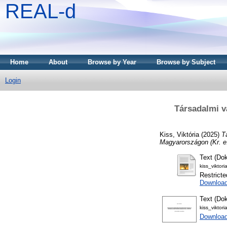
REAL-d
Home
About
Browse by Year
Browse by Subject
Login
Társadalmi v
Kiss, Viktória
(2025)
T
Magyarországon (Kr. e
Text (Dok
kiss_viktor
Restricte
Downloa
Text (Dok
kiss_viktori
Download