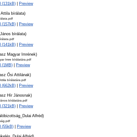
 (131kB)
|
Preview
Attila bírálata)
írálata.pdf
 (157kB)
|
Preview
 János bírálata)
írálata.pdf
 (141kB)
|
Preview
lasz Magyar Imrének)
ar Imre bírálatára.pdf
d (1MB)
|
Preview
asz Ősi Attilának)
ttila bírálatára.pdf
 (662kB)
|
Preview
lasz Hír Jánosnak)
János bírálatára.pdf
 (321kB)
|
Preview
álóbizottság_Dulai Alfréd)
tság.pdf
 (55kB)
|
Preview
ékelés_Dulai Alfréd)