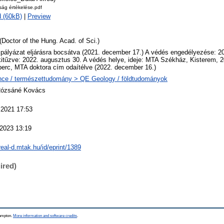
tság értékelése.pdf
 (60kB)
|
Preview
(Doctor of the Hung. Acad. of Sci.)
 pályázat eljárásra bocsátva (2021. december 17.) A védés engedélyezése: 2
itűzve: 2022. augusztus 30. A védés helye, ideje: MTA Székház, Kisterem, 2
perc, MTA doktora cím odaítélve (2022. december 16.)
nce / természettudomány > QE Geology / földtudományok
Rózsáné Kovács
 2021 17:53
 2023 13:19
/real-d.mtak.hu/id/eprint/1389
ired)
hampton.
More information and software credits
.