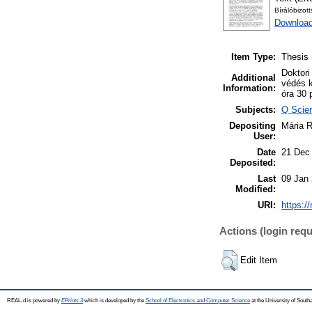
Bírálóbizot
Download
Item Type:
Thesis 
Doktori
Additional
védés k
Information:
óra 30 
Subjects:
Q Scie
Depositing
Mária 
User:
Date
21 Dec
Deposited:
Last
09 Jan
Modified:
URI:
https:/
Actions (login requ
Edit Item
REAL-d is powered by
EPrints 3
which is developed by the
School of Electronics and Computer Science
at the University of Sout