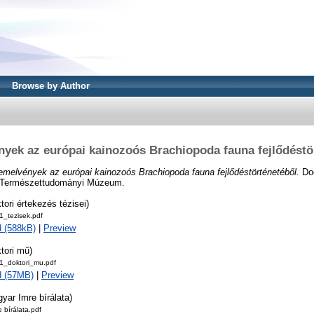
Browse by Author
yek az európai kainozoós Brachiopoda fauna fejlődéstö
melvények az európai kainozoós Brachiopoda fauna fejlődéstörténetéből.
Doc
ar Természettudományi Múzeum.
tori értekezés tézisei)
_tezisek.pdf
 (588kB)
|
Preview
tori mű)
_doktori_mu.pdf
d (57MB)
|
Preview
yar Imre bírálata)
 bírálata.pdf