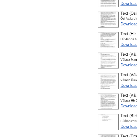
Download
Text (Ősi 
Ősi Attila b
Download
Text (Hír
Hír János b
Download
Text (Vá
Válasz Magy
Downloa
Text (Vál
Válasz Ősi A
Download
Text (Vá
Válasz Hír 
Download
Text (Bír
Bírálóbizot
Download
Text (Ért