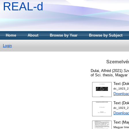
REAL-d
Home
About
Browse by Year
Browse by Subject
Login
Szemelvén
Dulai, Alfréd
(2021)
Sze
of Sci. thesis, Magy
Text (Dok
dc_1923_21
Download
Text (Dok
dc_1923_21
Downloa
Text (Mag
Magyar Imre