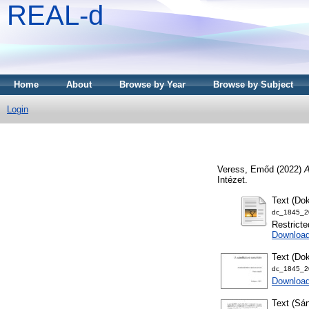
REAL-d
Home
About
Browse by Year
Browse by Subject
Login
Veress, Emőd
(2022)
A
Intézet.
Text (Dok
dc_1845_20
Restricte
Downloa
Text (Dok
dc_1845_20
Download
Text (Sán