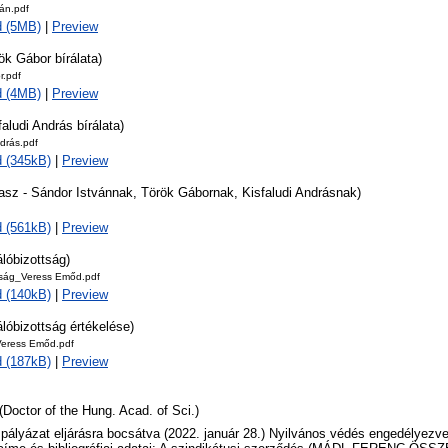
án.pdf
d (5MB)
|
Preview
ök Gábor bírálata)
r.pdf
d (4MB)
|
Preview
faludi András bírálata)
ndrás.pdf
 (345kB)
|
Preview
lasz - Sándor Istvánnak, Török Gábornak, Kisfaludi Andrásnak)
 (561kB)
|
Preview
álóbizottság)
ttság_Veress Emőd.pdf
 (140kB)
|
Preview
álóbizottság értékelése)
Veress Emőd.pdf
 (187kB)
|
Preview
(Doctor of the Hung. Acad. of Sci.)
 pályázat eljárásra bocsátva (2022. január 28.) Nyilvános védés engedélyezve 