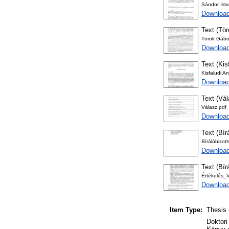
Sándor Istv
Downloa
Text (Tör
Török Gábo
Downloa
Text (Kis
Kisfaludi A
Download
Text (Vá
Válasz.pdf
Download
Text (Bír
Bírálóbizo
Download
Text (Bír
Értékelés_
Download
Item Type:
Thesis 
Doktori