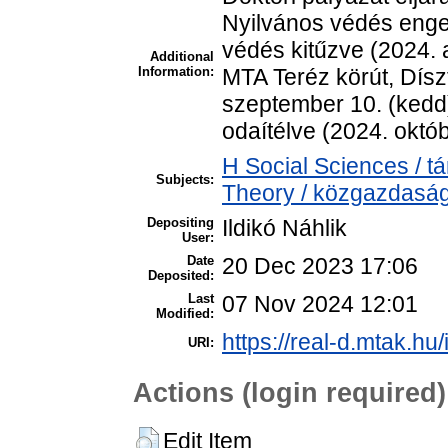
Nyilvános védés enged
védés kitűzve (2024. a
Additional
Information:
MTA Teréz körút, Dísz
szeptember 10. (kedd
odaítélve (2024. októb
H Social Sciences /
Subjects:
Theory / közgazdasá
Depositing
Ildikó Náhlik
User:
Date
20 Dec 2023 17:06
Deposited:
Last
07 Nov 2024 12:01
Modified:
https://real-d.mtak.hu/
URI:
Actions (login required)
Edit Item