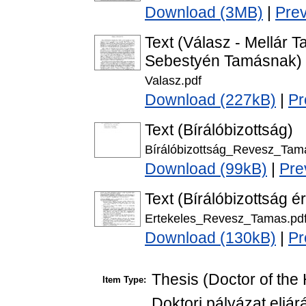
Download (3MB)
|
Pre
Text (Válasz - Mellár
Sebestyén Tamásnak)
Valasz.pdf
Download (227kB)
|
Pr
Text (Bírálóbizottság)
Bírálóbizottság_Revesz_Tam
Download (99kB)
|
Pre
Text (Bírálóbizottság é
Ertekeles_Revesz_Tamas.pd
Download (130kB)
|
Pr
Thesis (Doctor of the 
Item Type:
Doktori pályázat eljá