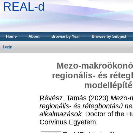
REAL-d
Home
About
Browse by Year
Browse by Subject
Login
Mezo‐makroökonómi
regionális- és rét
modellépíté
Révész, Tamás
(2023)
Mezo‐m
regionális- és rétegbontású n
alkalmazások.
Doctor of the Hu
Corvinus Egyetem.