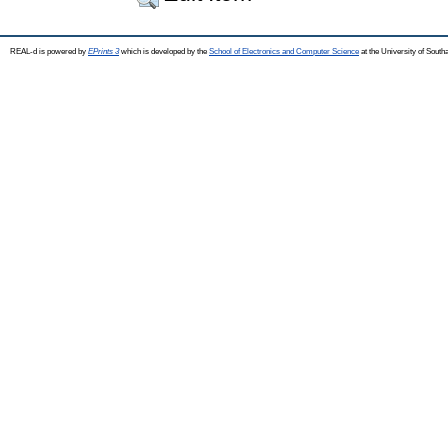
REAL-d is powered by
EPrints 3
which is developed by the
School of Electronics and Computer Science
at the University of Sout