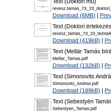
Text (Doktori mű)
revesz.tamas_73_23_doktori
Download (6MB)
|
Pre
Text (Doktori értekezés
revesz_tamas_73_23_tezisek
Download (419kB)
|
Pr
Text (Mellár Tamás bírá
Mellar_Tamas.pdf
Download (132kB)
|
Pr
Text (Simonovits Andrá
Simonovits_Andras.pdf
Download (189kB)
|
Pr
Text (Sebestyén Tamás 
Sebestyen_Tamas.pdf