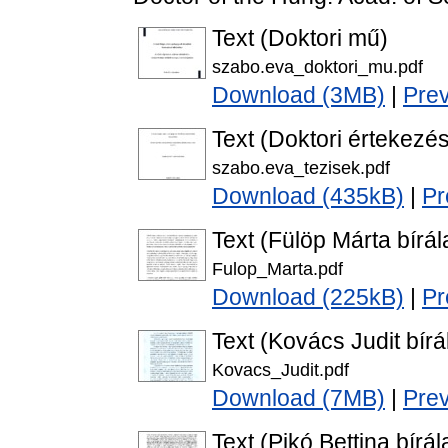
Text (Doktori mű)
szabo.eva_doktori_mu.pdf
Download (3MB)
|
Pre
Text (Doktori értekezés
szabo.eva_tezisek.pdf
Download (435kB)
|
Pr
Text (Fülöp Márta bírál
Fulop_Marta.pdf
Download (225kB)
|
Pr
Text (Kovács Judit bírá
Kovacs_Judit.pdf
Download (7MB)
|
Pre
Text (Pikó Bettina bírál