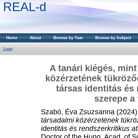
REAL-d
Home
About
Browse by Year
Browse by Subject
Login
A tanári kiégés, min
közérzetének tükröződ
társas identitás és
szerepe a 
Szabó, Éva Zsuzsanna
(2024
társadalmi közérzetének tükröz
identitás és rendszerkritikus a
Doctor of the Hung. Acad. of 