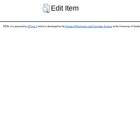
Edit Item
REAL-d is powered by
EPrints 3
which is developed by the
School of Electronics and Computer Science
at the University of Sout