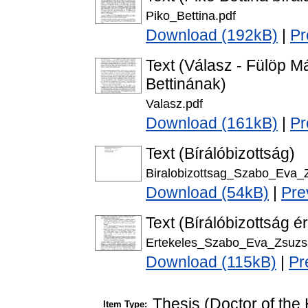
Piko_Bettina.pdf
Download (192kB)
|
Pr
Text (Válasz - Fülöp M
Bettinának)
Valasz.pdf
Download (161kB)
|
Pr
Text (Bírálóbizottság)
Biralobizottsag_Szabo_Eva_
Download (54kB)
|
Pre
Text (Bírálóbizottság é
Ertekeles_Szabo_Eva_Zsuzs
Download (115kB)
|
Pr
Thesis (Doctor of the 
Item Type: