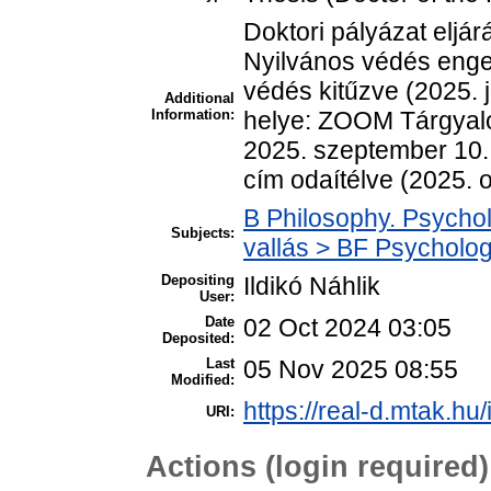
Doktori pályázat eljá
Nyilvános védés enge
védés kitűzve (2025. 
Additional
Information:
helye: ZOOM Tárgyaló
2025. szeptember 10.
cím odaítélve (2025. o
B Philosophy. Psycholo
Subjects:
vallás > BF Psychology
Depositing
Ildikó Náhlik
User:
Date
02 Oct 2024 03:05
Deposited:
Last
05 Nov 2025 08:55
Modified:
https://real-d.mtak.hu/
URI:
Actions (login required)