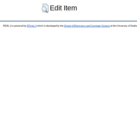
Edit Item
REAL-d is powered by
EPrints 3
which is developed by the
School of Electronics and Computer Science
at the University of Sout