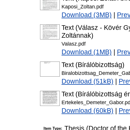
Kaposi_Zoltan.pdf
Download (3MB)
|
Pre
Text (Válasz - Kövér 
Zoltánnak)
Valasz.pdf
Download (1MB)
|
Pre
Text (Bírálóbizottság)
Biralobizottsag_Demeter_Gab
Download (51kB)
|
Pre
Text (Bírálóbizottság é
Ertekeles_Demeter_Gabor.pd
Download (60kB)
|
Pre
Thesis (Doctor of the 
Item Type: