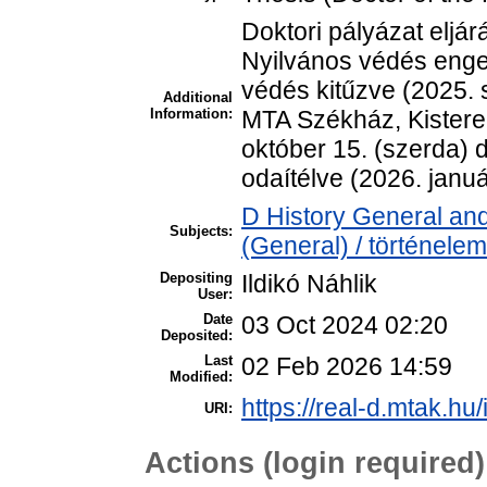
Doktori pályázat eljá
Nyilvános védés enged
védés kitűzve (2025. 
Additional
Information:
MTA Székház, Kisterem
október 15. (szerda) 
odaítélve (2026. januá
D History General and
Subjects:
(General) / történelem
Depositing
Ildikó Náhlik
User:
Date
03 Oct 2024 02:20
Deposited:
Last
02 Feb 2026 14:59
Modified:
https://real-d.mtak.hu/
URI:
Actions (login required)