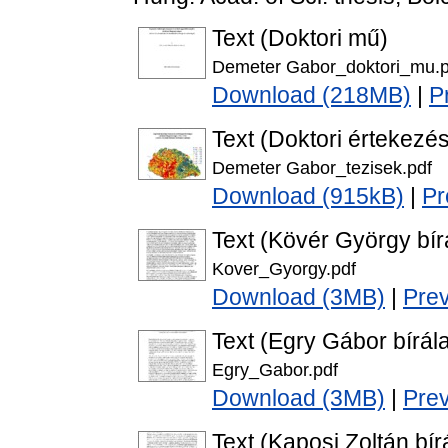
Text (Doktori mű)
Demeter Gabor_doktori_mu.p
Download (218MB)
|
P
Text (Doktori értekezés
Demeter Gabor_tezisek.pdf
Download (915kB)
|
Pr
Text (Kövér György bír
Kover_Gyorgy.pdf
Download (3MB)
|
Pre
Text (Egry Gábor bírála
Egry_Gabor.pdf
Download (3MB)
|
Pre
Text (Kaposi Zoltán bír