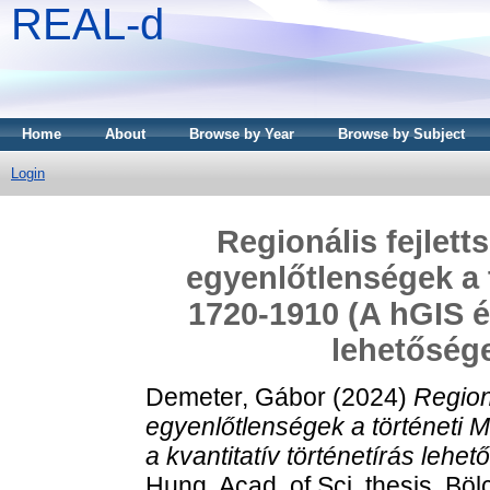
REAL-d
Home
About
Browse by Year
Browse by Subject
Login
Regionális fejlett
egyenlőtlenségek a 
1720-1910 (A hGIS és
lehetősége
Demeter, Gábor
(2024)
Regioná
egyenlőtlenségek a történeti
a kvantitatív történetírás lehe
Hung. Acad. of Sci. thesis, B