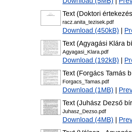
Download (5MB)
|
Pre
Text (Doktori értekezés
racz.anita_tezisek.pdf
Download (450kB)
|
Pr
Text (Agyagási Klára bí
Agyagasi_Klara.pdf
Download (192kB)
|
Pr
Text (Forgács Tamás bí
Forgacs_Tamas.pdf
Download (1MB)
|
Pre
Text (Juhász Dezső bír
Juhasz_Dezso.pdf
Download (4MB)
|
Pre