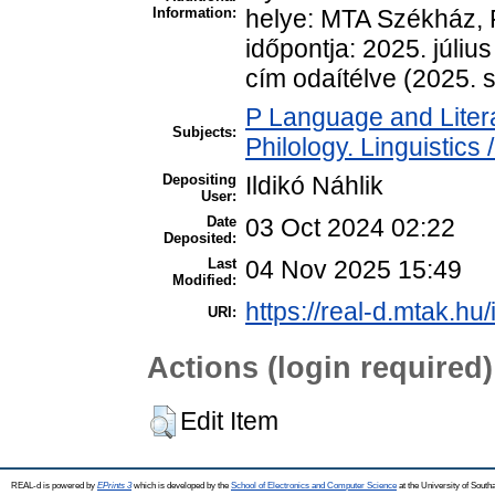
Information:
helye: MTA Székház, F
időpontja: 2025. júliu
cím odaítélve (2025. 
P Language and Litera
Subjects:
Philology. Linguistics /
Depositing
Ildikó Náhlik
User:
Date
03 Oct 2024 02:22
Deposited:
Last
04 Nov 2025 15:49
Modified:
https://real-d.mtak.hu/
URI:
Actions (login required)
Edit Item
REAL-d is powered by
EPrints 3
which is developed by the
School of Electronics and Computer Science
at the University of Sout