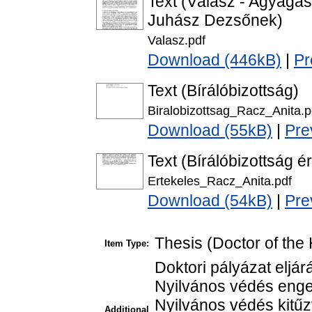
Text (Válasz - Agyagá
Juhász Dezsőnek)
Valasz.pdf
Download (446kB)
|
Pr
Text (Bírálóbizottság)
Biralobizottsag_Racz_Anita.p
Download (55kB)
|
Pre
Text (Bírálóbizottság é
Ertekeles_Racz_Anita.pdf
Download (54kB)
|
Pre
Thesis (Doctor of the 
Item Type:
Doktori pályázat eljá
Nyilvános védés enge
Nyilvános védés kitűz
Additional