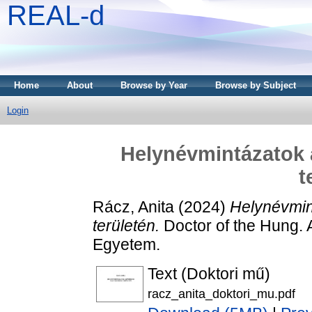
REAL-d
Home
About
Browse by Year
Browse by Subject
Login
Helynévmintázatok 
t
Rácz, Anita
(2024)
Helynévmin
területén.
Doctor of the Hung. A
Egyetem.
Text (Doktori mű)
racz_anita_doktori_mu.pdf