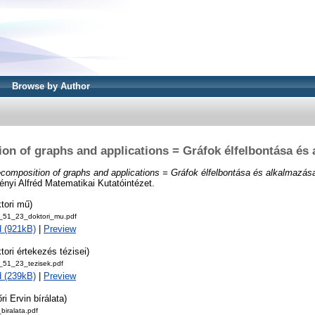
Browse by Author
on of graphs and applications = Gráfok élfelbontása és 
composition of graphs and applications = Gráfok élfelbontása és alkalmazása
Rényi Alfréd Matematikai Kutatóintézet.
tori mű)
s_51_23_doktori_mu.pdf
 (921kB)
|
Preview
tori értekezés tézisei)
s_51_23_tezisek.pdf
 (239kB)
|
Preview
ri Ervin bírálata)
biralata.pdf