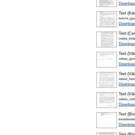
Download
Text (Kat
katona_gyul
Downloa
Text (Csa
csaba_bela_
Downloa
Text (Vál
valasz_gyor
Download
Text (Vál
valasz_kato
Download
Text (Vál
valasz_csab
Download
Text (Bír
biralobizot
Download
Text (Bír