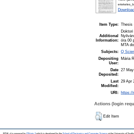
ertekeles_b
Download
Item Type:
Thesis 
Doktori
Additional
Nyilván
Information:
óra 00 
MTA dok
Subjects:
Q Scie
Depositing
Mária 
User:
Date
27 May
Deposited:
Last
29 Apr 
Modified:
URI:
https:/
Actions (login requ
Edit Item
REAL-d is powered by
EPrints 3
which is developed by the
School of Electronics and Computer Science
at the University of Sout