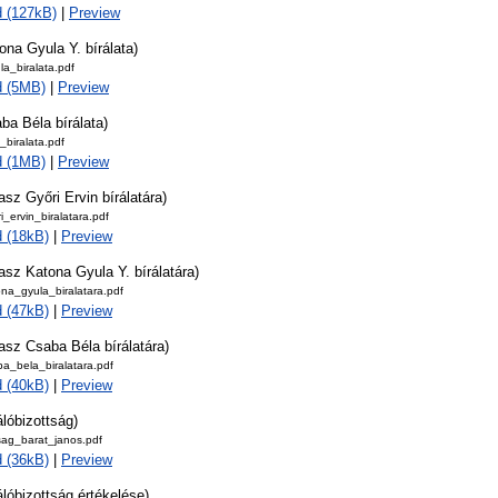
 (127kB)
|
Preview
ona Gyula Y. bírálata)
a_biralata.pdf
d (5MB)
|
Preview
ba Béla bírálata)
biralata.pdf
d (1MB)
|
Preview
asz Győri Ervin bírálatára)
i_ervin_biralatara.pdf
 (18kB)
|
Preview
asz Katona Gyula Y. bírálatára)
na_gyula_biralatara.pdf
 (47kB)
|
Preview
asz Csaba Béla bírálatára)
a_bela_biralatara.pdf
 (40kB)
|
Preview
álóbizottság)
tsag_barat_janos.pdf
 (36kB)
|
Preview
álóbizottság értékelése)