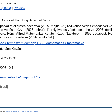
arat_janos.pdf
 (58kB)
|
Preview
(Doctor of the Hung. Acad. of Sci.)
 pályázat eljárásra bocsátva (2025. május 23.) Nyilvános védés engedélyezv
os védés kitűzve (2026. február 11.) Nyilvános védés ideje, helye: 2026. áprili
perc, Rényi Alfréd Matematikai Kutatóintézet, Nagyterem - 1053 Budapest, Re
tora cím odaítélve (2026. április 24.)
nce / természettudomány > QA Mathematics / matematika
Rózsáné Kovács
 2025 12:31
2026 10:11
/real-d.mtak.hu/id/eprint/1717
ired)
hampton.
More information and software credits
.