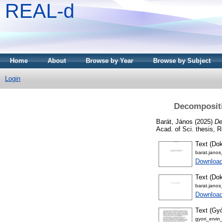
REAL-d
Home
About
Browse by Year
Browse by Subject
Login
Decompositi
Barát, János
(2025)
De
Acad. of Sci. thesis, 
Text (Dok
barat.jano
Download
Text (Dok
barat.jano
Download
Text (Győ
gyori_ervin_