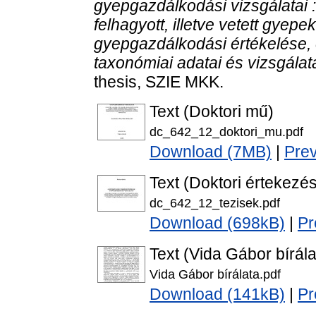
gyepgazdálkodási vizsgálatai :
felhagyott, illetve vetett gyepe
gyepgazdálkodási értékelése, é
taxonómiai adatai és vizsgálata
thesis, SZIE MKK.
Text (Doktori mű)
dc_642_12_doktori_mu.pdf
Download (7MB)
|
Pre
Text (Doktori értekezés
dc_642_12_tezisek.pdf
Download (698kB)
|
Pr
Text (Vida Gábor bírála
Vida Gábor bírálata.pdf
Download (141kB)
|
Pr