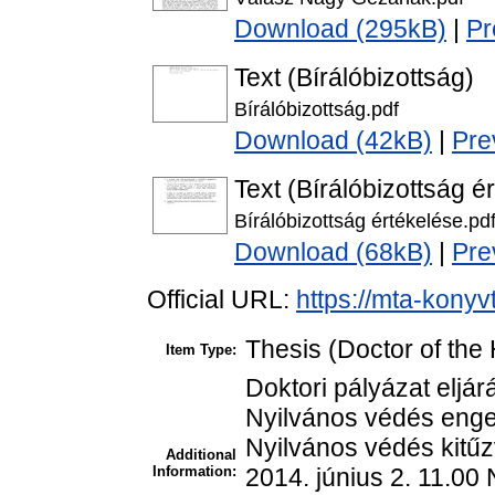
Download (295kB)
|
Pr
Text (Bírálóbizottság)
Bírálóbizottság.pdf
Download (42kB)
|
Pre
Text (Bírálóbizottság é
Bírálóbizottság értékelése.pd
Download (68kB)
|
Pre
Official URL:
https://mta-konyv
Thesis (Doctor of the 
Item Type:
Doktori pályázat eljá
Nyilvános védés enge
Nyilvános védés kitűz
Additional
Information:
2014. június 2. 11.00