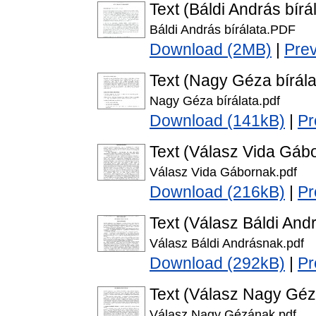
Text (Báldi András bírá
Báldi András bírálata.PDF
Download (2MB)
|
Pre
Text (Nagy Géza bírála
Nagy Géza bírálata.pdf
Download (141kB)
|
Pr
Text (Válasz Vida Gáb
Válasz Vida Gábornak.pdf
Download (216kB)
|
Pr
Text (Válasz Báldi And
Válasz Báldi Andrásnak.pdf
Download (292kB)
|
Pr
Text (Válasz Nagy Gé
Válasz Nagy Gézának.pdf