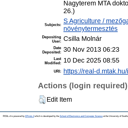
Nagyterem MTA doktor
26.)
S Agriculture / mezőg
Subjects:
növénytermesztés
Depositing
Csilla Molnár
User:
Date
30 Nov 2013 06:23
Deposited:
Last
10 Dec 2025 08:55
Modified:
https://real-d.mtak.hu/
URI:
Actions (login required)
Edit Item
REAL-d is powered by
EPrints 3
which is developed by the
School of Electronics and Computer Science
at the University of Sout