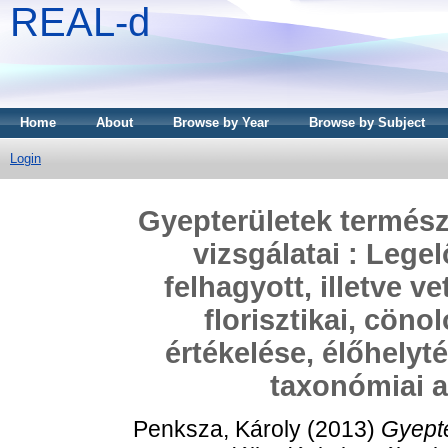
REAL-d
Home
About
Browse by Year
Browse by Subject
Login
Gyepterületek termés
vizsgálatai : Legel
felhagyott, illetve 
florisztikai, cön
értékelése, élőhelyt
taxonómiai a
Penksza, Károly
(2013)
Gyepte