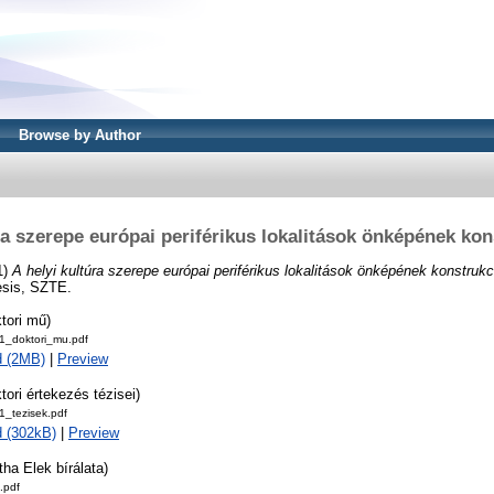
Browse by Author
ra szerepe európai periférikus lokalitások önképének ko
1)
A helyi kultúra szerepe európai periférikus lokalitások önképének konstrukc
esis, SZTE.
tori mű)
_doktori_mu.pdf
d (2MB)
|
Preview
tori értekezés tézisei)
_tezisek.pdf
 (302kB)
|
Preview
tha Elek bírálata)
.pdf