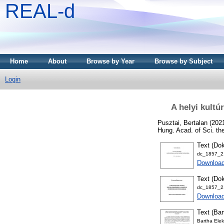
REAL-d
Home
About
Browse by Year
Browse by Subject
Login
A helyi kultú
Pusztai, Bertalan
(202
Hung. Acad. of Sci. th
Text (Dok
dc_1857_21
Downloa
Text (Dok
dc_1857_21
Download
Text (Bar
Bartha Elek