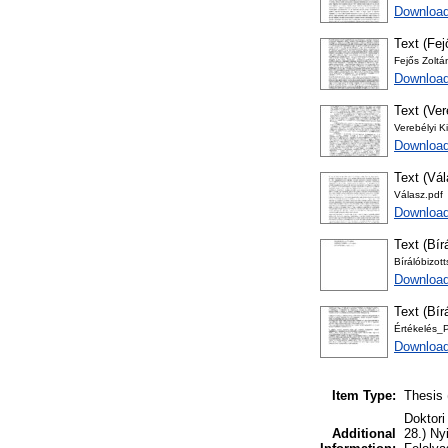
Download
Text (Fej
Fejős Zoltá
Download
Text (Ver
Verebélyi K
Downloa
Text (Vál
Válasz.pdf
Download
Text (Bír
Bírálóbizot
Download
Text (Bír
Értékelés_P
Download
Item Type:
Thesis 
Doktori
Additional
28.) Ny