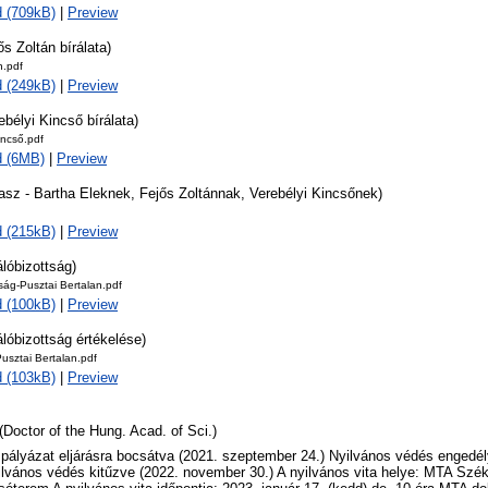
 (709kB)
|
Preview
ős Zoltán bírálata)
n.pdf
 (249kB)
|
Preview
ebélyi Kincső bírálata)
incső.pdf
d (6MB)
|
Preview
asz - Bartha Eleknek, Fejős Zoltánnak, Verebélyi Kincsőnek)
 (215kB)
|
Preview
álóbizottság)
tság-Pusztai Bertalan.pdf
 (100kB)
|
Preview
álóbizottság értékelése)
usztai Bertalan.pdf
 (103kB)
|
Preview
(Doctor of the Hung. Acad. of Sci.)
 pályázat eljárásra bocsátva (2021. szeptember 24.) Nyilvános védés engedél
ilvános védés kitűzve (2022. november 30.) A nyilvános vita helye: MTA Szék