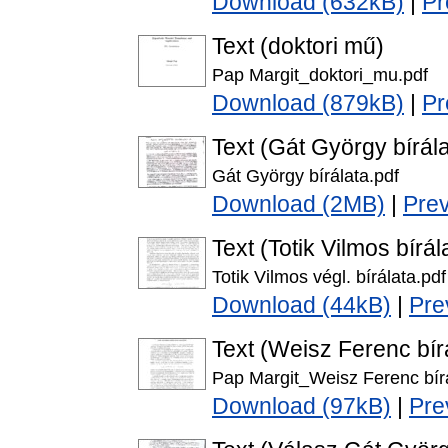
Download (632kB)
|
Pr
Text (doktori mű)
Pap Margit_doktori_mu.pdf
Download (879kB)
|
Pr
Text (Gát György bírála
Gát György bírálata.pdf
Download (2MB)
|
Pre
Text (Totik Vilmos bírál
Totik Vilmos végl. bírálata.pdf
Download (44kB)
|
Pre
Text (Weisz Ferenc bír
Pap Margit_Weisz Ferenc bírá
Download (97kB)
|
Pre