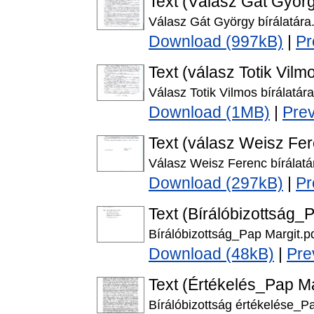
Text (Válasz Gát Györ
Válasz Gát György bírálatára
Download (997kB)
|
Pr
Text (válasz Totik Vilm
Válasz Totik Vilmos bírálatára
Download (1MB)
|
Pre
Text (válasz Weisz Fe
Válasz Weisz Ferenc bírálatá
Download (297kB)
|
Pr
Text (Bírálóbizottság_
Bírálóbizottság_Pap Margit.p
Download (48kB)
|
Pre
Text (Értékelés_Pap Ma
Bírálóbizottság értékelése_P