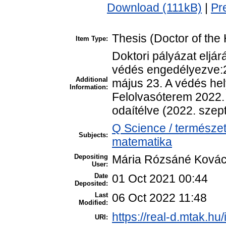
Download (111kB)
|
Pr
Thesis (Doctor of the 
Item Type:
Doktori pályázat eljá
védés engedélyezve:2
Additional
május 23. A védés he
Information:
Felolvasóterem 2022. 
odaítélve (2022. szep
Q Science / természe
Subjects:
matematika
Depositing
Mária Rózsáné Ková
User:
Date
01 Oct 2021 00:44
Deposited:
Last
06 Oct 2022 11:48
Modified:
https://real-d.mtak.hu/
URI: