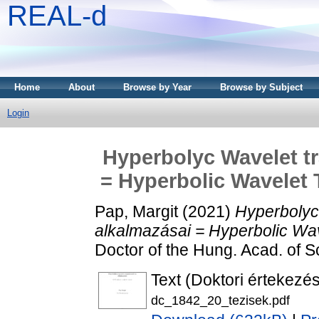
REAL-d
Home
About
Browse by Year
Browse by Subject
Login
Hyperbolyc Wavelet tr
= Hyperbolic Wavelet 
Pap, Margit
(2021)
Hyperbolyc
alkalmazásai = Hyperbolic Wav
Doctor of the Hung. Acad. of Sc
Text (Doktori értekezés
dc_1842_20_tezisek.pdf