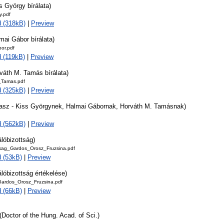
s György bírálata)
y.pdf
 (318kB)
|
Preview
mai Gábor bírálata)
or.pdf
 (119kB)
|
Preview
váth M. Tamás bírálata)
_Tamas.pdf
 (325kB)
|
Preview
lasz - Kiss Györgynek, Halmai Gábornak, Horváth M. Tamásnak)
 (562kB)
|
Preview
álóbizottság)
ttsag_Gardos_Orosz_Fruzsina.pdf
 (53kB)
|
Preview
álóbizottság értékelése)
Gardos_Orosz_Fruzsina.pdf
 (66kB)
|
Preview
(Doctor of the Hung. Acad. of Sci.)