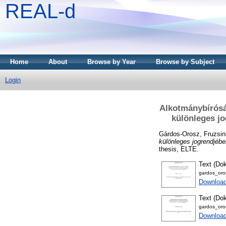
REAL-d
Home
About
Browse by Year
Browse by Subject
Login
Alkotmánybírósá
különleges jo
Gárdos-Orosz, Fruzsin
különleges jogrendjében
thesis, ELTE.
Text (Dok
gardos_oro
Downloa
Text (Dok
gardos_oros
Downloa