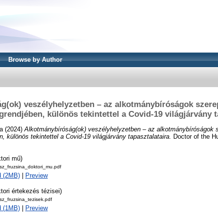
Browse by Author
g(ok) veszélyhelyzetben – az alkotmánybíróságok szere
grendjében, különös tekintettel a Covid-19 világjárvány t
a
(2024)
Alkotmánybíróság(ok) veszélyhelyzetben – az alkotmánybíróságok 
, különös tekintettel a Covid-19 világjárvány tapasztalataira.
Doctor of the Hu
tori mű)
sz_fruzsina_doktori_mu.pdf
d (2MB)
|
Preview
tori értekezés tézisei)
z_fruzsina_tezisek.pdf
d (1MB)
|
Preview