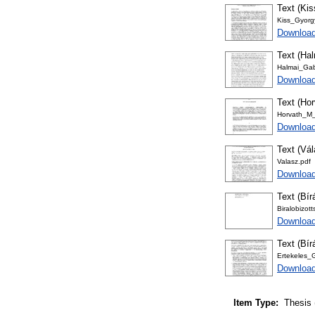
Text (Kis
Kiss_Gyorg
Download
Text (Hal
Halmai_Gab
Download
Text (Hor
Horvath_M
Download
Text (Vá
Valasz.pdf
Download
Text (Bír
Biralobizo
Download
Text (Bír
Ertekeles_
Download
Item Type:
Thesis 